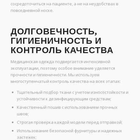
сосредоточиться на пациенте, а не на неудобствах в
повседневной носке.
ДОЛГОВЕЧНОСТЬ,
ГИГИЕНИЧНОСТЬ И
КОНТРОЛЬ КАЧЕСТВА
Медицинская одежда подвергается интенсивной
эксплуатации, поэтому особое внимание уделяется
прочности и гигиеничности. Мы используем
многоступенчатый контроль качества на всех этапах:
Тщательный подбор ткани с учетом износостойкости и
устойчивости к дезинфицирующим средствам;
Качественный пошив с использованием прочных
швов;
Строгая проверка каждой модели перед отправкой;
Использование безопасной фурнитуры и надежных
застежек;