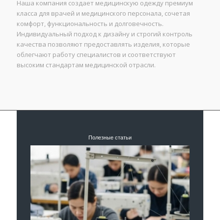
Наша компания создает медицинскую одежду премиум
класса для врачей и медицинского персонала, сочетая
комфорт, функциональность и долговечность.
Индивидуальный подход к дизайну и строгий контроль
качества позволяют предоставлять изделия, которые
облегчают работу специалистов и соответствуют
высоким стандартам медицинской отрасли.
Полезные статьи