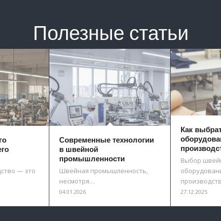
Полезные статьи
Как выбра
оборудова
го
Современные технологии
производс
его
в швейной
промышленности
Выбор швей
ство — это
Швейная промышленность,
оборудовани
несмотря…
производст
04.01.2026
27.12.2025