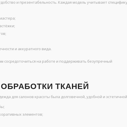
удобство и презентабельность. Каждая модель учитывает специфик
мастера;
астёжки;
тов;
чности и аккуратного вида.
ам сосредоточиться на работе и поддерживать безупречный
 ОБРАБОТКИ ТКАНЕЙ
жда для салонов красоты была долговечной, удобной и эстетичной
бы;
екоративных элементов;