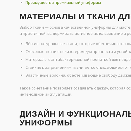
Преимущества премиальной униформы
МАТЕРИАЛЫ И ТКАНИ Д
Выбор ткани — основа качественной униформы для мастер
и практичной, выдерживать активное использование и ре
Лёгкие натуральные ткани, которые обеспечивают ко
Смесовые ткани с полиэстером для прочности и устойчи
Материалы с антибактериальной пропиткой для подде
Стойкие к загрязнениям ткани, легко очищающиеся от к
Эластичные волокна, обеспечивающие свободу движен
Такое сочетание позволяет создавать одежду, которая со
интенсивной эксплуатации.
ДИЗАЙН И ФУНКЦИОНАЛ
УНИФОРМЫ