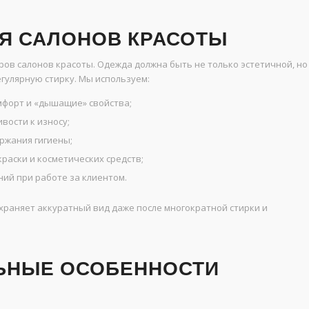
ЛЯ САЛОНОВ КРАСОТЫ
ов салонов красоты. Одежда должна быть не только эстетичной, но
гулярную стирку. Мы используем:
мфорт и «дышащие» свойства;
вости к износу;
ржания гигиены;
раски и косметических средств;
ий при работе за клиентом.
храняет аккуратный вид даже после многократной стирки и
ЬНЫЕ ОСОБЕННОСТИ