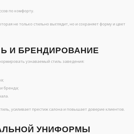
сов по комфорту.
орая не только стильно выглядит, но и сохраняет форму и цвет
Ь И БРЕНДИРОВАНИЕ
формировать узнаваемый стиль заведения:
а;
и бренда;
ала.
иль, усиливает престиж салона и повышает доверие клиентов.
АЛЬНОЙ УНИФОРМЫ