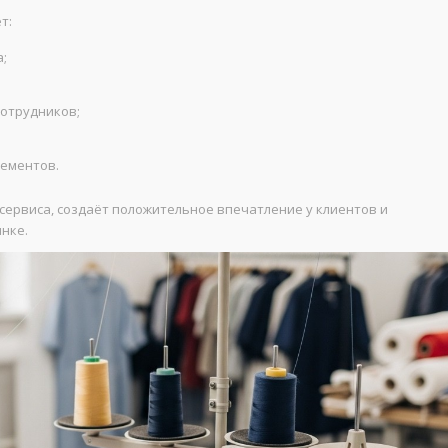
т:
;
отрудников;
лементов.
ервиса, создаёт положительное впечатление у клиентов и
нке.