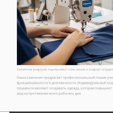
Элегантная униформа подчёркивает стиль салона и комфорт сотрудн
Наша компания предлагает профессиональный пошив униф
функциональности и долговечности. Индивидуальный подх
пошива позволяют создавать одежду, которая повышает 
вид на протяжении всего рабочего дня.