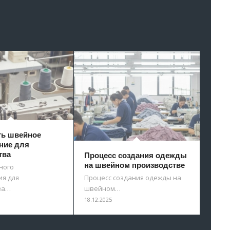
ть швейное
ние для
тва
Процесс создания одежды
на швейном производстве
ного
я для
Процесс создания одежды на
ва…
швейном…
18.12.2025