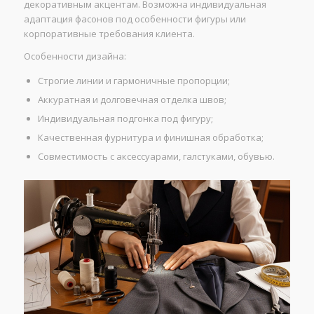
декоративным акцентам. Возможна индивидуальная
адаптация фасонов под особенности фигуры или
корпоративные требования клиента.
Особенности дизайна:
Строгие линии и гармоничные пропорции;
Аккуратная и долговечная отделка швов;
Индивидуальная подгонка под фигуру;
Качественная фурнитура и финишная обработка;
Совместимость с аксессуарами, галстуками, обувью.