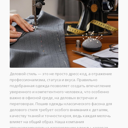
Деловой стиль — это не просто дресс-код, а отражение
профессионализма, статуса и вкуса. Правильно
подобранная одежда позволяет создать впечатление
уверенного и компетентного человека, что особенно
важно в офисной среде, на деловых встречах и
переговорах. Пошив одежды классического фасона для
делового стиля требует особого внимания к деталям,
качеству тканей и точности кроя, ведь каждая мелочь
влияет на общий образ. Наша компания
специализируется на изготовлении одежды, которая