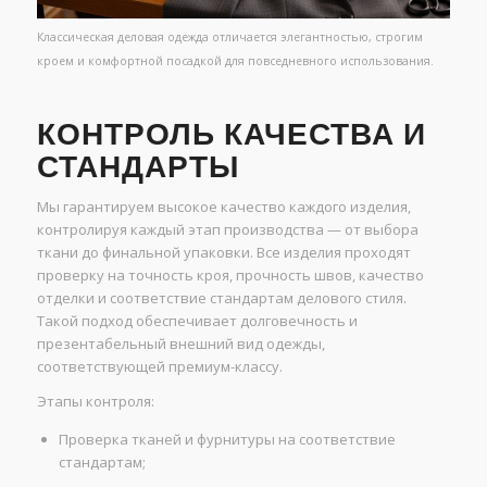
Классическая деловая одежда отличается элегантностью, строгим
кроем и комфортной посадкой для повседневного использования.
КОНТРОЛЬ КАЧЕСТВА И
СТАНДАРТЫ
Мы гарантируем высокое качество каждого изделия,
контролируя каждый этап производства — от выбора
ткани до финальной упаковки. Все изделия проходят
проверку на точность кроя, прочность швов, качество
отделки и соответствие стандартам делового стиля.
Такой подход обеспечивает долговечность и
презентабельный внешний вид одежды,
соответствующей премиум-классу.
Этапы контроля:
Проверка тканей и фурнитуры на соответствие
стандартам;