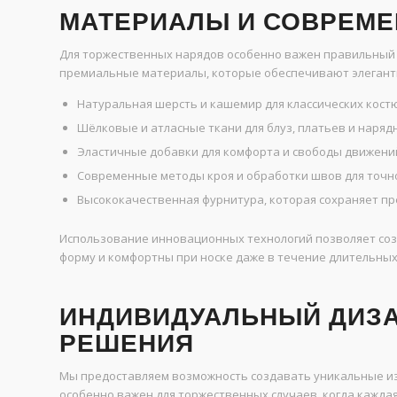
МАТЕРИАЛЫ И СОВРЕМ
Для торжественных нарядов особенно важен правильный 
премиальные материалы, которые обеспечивают элегантн
Натуральная шерсть и кашемир для классических кост
Шёлковые и атласные ткани для блуз, платьев и наряд
Эластичные добавки для комфорта и свободы движени
Современные методы кроя и обработки швов для точно
Высококачественная фурнитура, которая сохраняет пр
Использование инновационных технологий позволяет созд
форму и комфортны при носке даже в течение длительны
ИНДИВИДУАЛЬНЫЙ ДИЗ
РЕШЕНИЯ
Мы предоставляем возможность создавать уникальные из
особенно важен для торжественных случаев, когда каждая