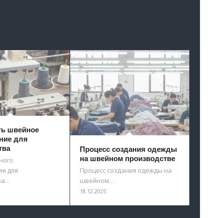
ть швейное
ние для
тва
Процесс создания одежды
на швейном производстве
ного
я для
Процесс создания одежды на
ва…
швейном…
18.12.2025