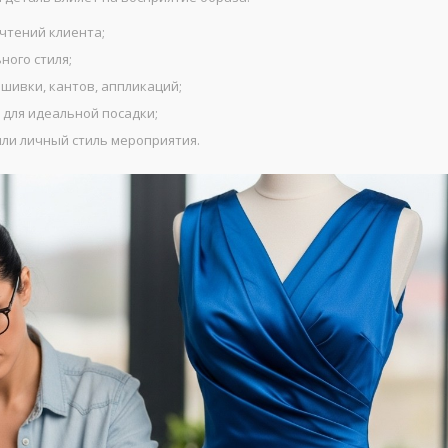
чтений клиента;
ного стиля;
шивки, кантов, аппликаций;
 для идеальной посадки;
ли личный стиль мероприятия.