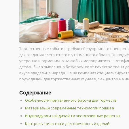
Торжественные события требуют безупречного внешнего
для создания элегантного и утонченного образа. Он подч
уверенно и гармонично на любых мероприятиях — от офи
деталь была выполнена безупречно: от качества ткани до
вкусе владельца наряда. Наша компания специализирует
подходящей для торжественных случаев, с акцентом на и
Содержание
Особенности приталенного фасона для торжеств
Материалы и современные технологии пошива
Индивидуальный дизайн и эксклюзивные решения
Контроль качества и долговечность изделий