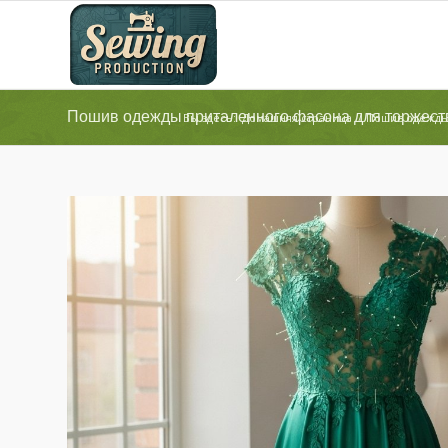
Пошив одежды приталенного фасона для торжест
Вы здесь:
Домашняя страница
/
Пошив одежд