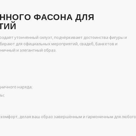
ННОГО ФАСОНА ДЛЯ
ТИЙ
оздаёт утончённый силуэт, подчёркивает достоинства фигуры и
бирают для официальных мероприятий, свадеб, банкетов и
ничный и элегантный образ.
дничного наряда;
мы;
и комфорт, делая ваш образ завершённым и гармоничным для любого