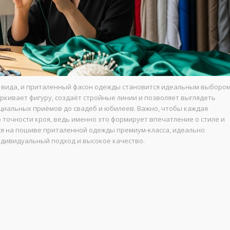
 вида, и приталенный фасон одежды становится идеальным выборо
ёркивает фигуру, создаёт стройные линии и позволяет выглядеть
циальных приёмов до свадеб и юбилеев. Важно, чтобы каждая
 точности кроя, ведь именно это формирует впечатление о стиле и
ся на пошиве приталенной одежды премиум-класса, идеально
ндивидуальный подход и высокое качество.