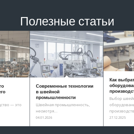
Полезные статьи
Как выбра
оборудова
го
Современные технологии
производс
его
в швейной
промышленности
Выбор швей
ство — это
Швейная промышленность,
оборудовани
несмотря…
производст
04.01.2026
27.12.2025