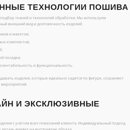
ЕННЫЕ ТЕХНОЛОГИИ ПОШИВА
подбор тканей и технологий обработки. Мы используем
ый внешний вид и долговечность изделий:
юмов и жакетов;
ных комплектов;
й;
й посадки;
езентабельность и функциональность.
авать изделия, которые идеально садятся по фигуре, сохраняют
х мероприятий.
АЙН И ЭКСКЛЮЗИВНЫЕ
делия с учётом всех пожеланий клиента. Индивидуальный подход
 деталь влияет на восприятие образа.