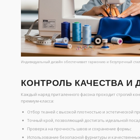
Индивидуальный дизайн обеспечивает гармонию и безупречный стил
КОНТРОЛЬ КАЧЕСТВА И
Каждый наряд приталенного фасона проходит строгий кон
премиум-класса:
Отбор тканей с высокой плотностью и эстетической п
Точный крой, позволяющий достигать идеальной посад
Проверка на прочность швов и сохранение формы;
Использование безопасной фурнитуры и качественных