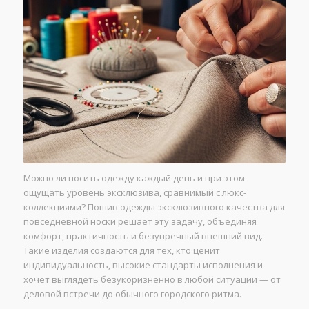
Можно ли носить одежду каждый день и при этом
ощущать уровень эксклюзива, сравнимый с люкс-
коллекциями? Пошив одежды эксклюзивного качества для
повседневной носки решает эту задачу, объединяя
комфорт, практичность и безупречный внешний вид.
Такие изделия создаются для тех, кто ценит
индивидуальность, высокие стандарты исполнения и
хочет выглядеть безукоризненно в любой ситуации — от
деловой встречи до обычного городского ритма.