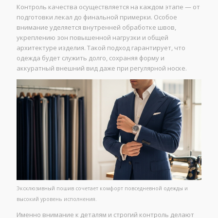
Контроль качества осуществляется на каждом этапе — от
подготовки лекал до финальной примерки. Особое
внимание уделяется внутренней обработке швов,
укреплению зон повышенной нагрузки и общей
архитектуре изделия. Такой подход гарантирует, что
одежда будет служить долго, сохраняя форму и
аккуратный внешний вид даже при регулярной носке.
Эксклюзивный пошив сочетает комфорт повседневной одежды и
высокий уровень исполнения.
Именно внимание к деталям и строгий контроль делают