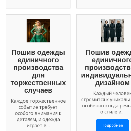
Пошив одежды
Пошив одеж
единичного
единичног
производства
производств
для
индивидуаль
торжественных
дизайном
случаев
Каждый челове
стремится к уникаль
Каждое торжественное
особенно когда речь
событие требует
о стиле и…
особого внимания к
деталям, и одежда
играет в…
Подробнее