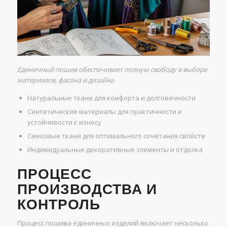
Единичный пошив обеспечивает полную свободу в выборе
материалов, фасона и дизайна
Натуральные ткани для комфорта и долговечности
Синтетические материалы для практичности и
устойчивости к износу
Смесовые ткани для оптимального сочетания свойств
Индивидуальные декоративные элементы и отделка
ПРОЦЕСС
ПРОИЗВОДСТВА И
КОНТРОЛЬ
Процесс пошива единичных изделий включает несколько