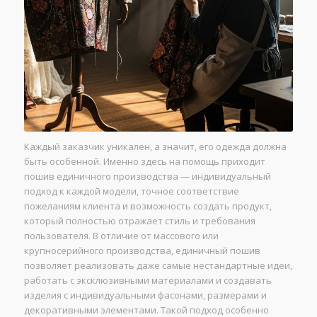
Каждый заказчик уникален, а значит, его одежда должна
быть особенной. Именно здесь на помощь приходит
пошив единичного производства — индивидуальный
подход к каждой модели, точное соответствие
пожеланиям клиента и возможность создать продукт,
который полностью отражает стиль и требования
пользователя. В отличие от массового или
крупносерийного производства, единичный пошив
позволяет реализовать даже самые нестандартные идеи,
работать с эксклюзивными материалами и создавать
изделия с индивидуальными фасонами, размерами и
декоративными элементами. Такой подход особенно