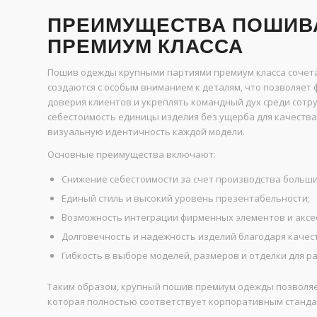
ПРЕИМУЩЕСТВА ПОШИВА
ПРЕМИУМ КЛАССА
Пошив одежды крупными партиями премиум класса сочета
создаются с особым вниманием к деталям, что позволяе
доверия клиентов и укреплять командный дух среди сот
себестоимость единицы изделия без ущерба для качества
визуальную идентичность каждой модели.
Основные преимущества включают:
Снижение себестоимости за счет производства больш
Единый стиль и высокий уровень презентабельности;
Возможность интеграции фирменных элементов и аксе
Долговечность и надежность изделий благодаря каче
Гибкость в выборе моделей, размеров и отделки для р
Таким образом, крупный пошив премиум одежды позволяе
которая полностью соответствует корпоративным станда