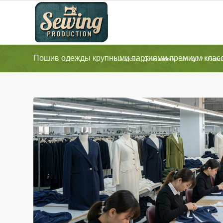
Пошив одежды крупными партиями премиум клас
Вы здесь:
Домашняя страница
/
Пошив