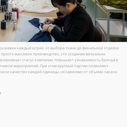
са важен каждый штрих: от выбора ткани до финальной отделки
 просто массовое производство, это создание визуально
дчеркивает статус компании, повышает узнаваемость бренда и
астников мероприятий. При этом крупные партии позволяют
окое качество каждой единицы, независимо от объема заказа.
а