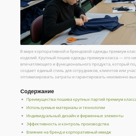
В мире корпоративной и брендовой одежды премиум клас
изделий. Крупный пошив одежды премиум класса — это не
впечатляющего и функционального продукта, который по
создает единый стиль для сотрудников, клиентов или уч
оптимизировать затраты и гарантировать неизменно выс
Содержание
Преимущества пошива крупных партий премиум класс
Используемые материалы и технологии
Индивидуальный дизайн и фирменные элементы
Эффективность и контроль производства
Влияние на бренд и корпоративный имидж