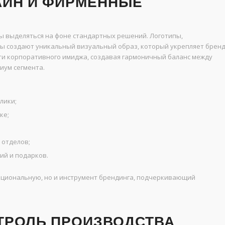
АЙН И ФИРМЕННЫЕ
 выделяться на фоне стандартных решений. Логотипы,
ры создают уникальный визуальный образ, который укрепляет брен
и корпоративного имиджа, создавая гармоничный баланс между
иум сегмента.
лики;
ке;
 отделов;
ий и подарков.
нкциональную, но и инструмент брендинга, подчеркивающий
ТРОЛЬ ПРОИЗВОДСТВА