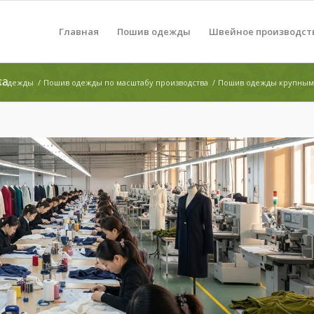
Главная
Пошив одежды
Швейное производст
са
 одежды
/
Пошив одежды по масштабу производства
/
Пошив одежды крупным