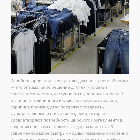
Серийное производство одежды для повседневной носки
— это оптимальное решение для тех, кто ценит
сочетание качества, доступности и универсальности. В
отличие от единичного или мелкосерийного пошива,
серийное производство позволяет создавать
функциональные и стильные изделия, которые
удовлетворяют потребности широкого круга клиентов,
сохраняя при этом высокие стандарты качества. В
современном мире быстрых модных изменений особенно
важно иметь одежду, которая будет сочетать комфорт,