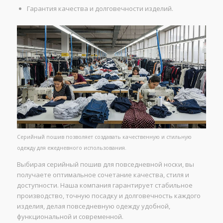
Гарантия качества и долговечности изделий.
Серийный пошив позволяет создавать качественную и стильную
одежду для ежедневного использования.
Выбирая серийный пошив для повседневной носки, вы
получаете оптимальное сочетание качества, стиля и
доступности. Наша компания гарантирует стабильное
производство, точную посадку и долговечность каждого
изделия, делая повседневную одежду удобной,
функциональной и современной.