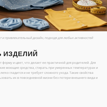
рт и привлекательный дизайн, подходя для любых активностей
Ь ИЗДЕЛИЙ
 форму и цвет, что делает ее практичной для родителей. Для
гкие моющие средства, стирать при умеренных температурах и
легко гладится и не требует сложного ухода. Такие свойства
зовать их в повседневной жизни без потери внешнего вида и