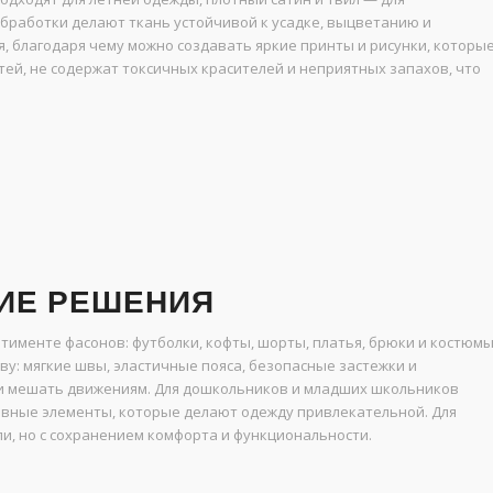
работки делают ткань устойчивой к усадке, выцветанию и
 благодаря чему можно создавать яркие принты и рисунки, которы
тей, не содержат токсичных красителей и неприятных запахов, что
ИЕ РЕШЕНИЯ
тименте фасонов: футболки, кофты, шорты, платья, брюки и костюм
ву: мягкие швы, эластичные пояса, безопасные застежки и
или мешать движениям. Для дошкольников и младших школьников
ивные элементы, которые делают одежду привлекательной. Для
и, но с сохранением комфорта и функциональности.