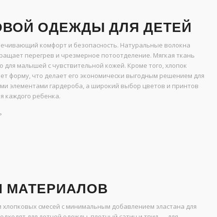
ВОЙ ОДЕЖДЫ ДЛЯ ДЕТЕЙ
печивающий комфорт и безопасность. Натуральные волокна
ащает перегрев и чрезмерное потоотделение. Мягкая ткань
о для малышей с чувствительной кожей. Кроме того, хлопок
ет форму, что делает его экономически выгодным решением для
гими элементами гардероба, а широкий выбор цветов и принтов
я каждого ребенка.
ь
И МАТЕРИАЛОВ
и хлопковых смесей с минимальным добавлением эластана для
одходят для летней одежды, плотный сатин и твил — для