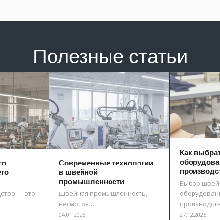
Полезные статьи
Как выбра
оборудова
го
Современные технологии
производс
его
в швейной
промышленности
Выбор швей
ство — это
Швейная промышленность,
оборудовани
несмотря…
производст
04.01.2026
27.12.2025