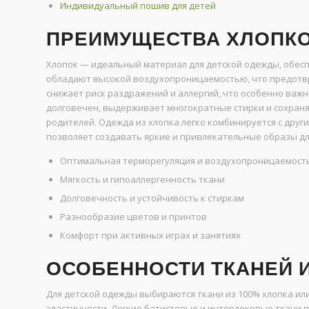
Индивидуальный пошив для детей
ПРЕИМУЩЕСТВА ХЛОПКО
Хлопок — идеальный материал для детской одежды, обес
обладают высокой воздухопроницаемостью, что предотвр
снижает риск раздражений и аллергий, что особенно важн
долговечен, выдерживает многократные стирки и сохраня
родителей. Одежда из хлопка легко комбинируется с дру
позволяет создавать яркие и привлекательные образы дл
Оптимальная терморегуляция и воздухопроницаемост
Мягкость и гипоаллергенность ткани
Долговечность и устойчивость к стиркам
Разнообразие цветов и принтов
Комфорт при активных играх и занятиях
ОСОБЕННОСТИ ТКАНЕЙ 
Для детской одежды выбираются ткани из 100% хлопка ил
эластичности. Легкие батистовые и интерлоковые ткани п