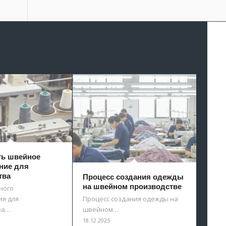
ть швейное
ние для
тва
Процесс создания одежды
на швейном производстве
ного
я для
Процесс создания одежды на
ва…
швейном…
18.12.2025