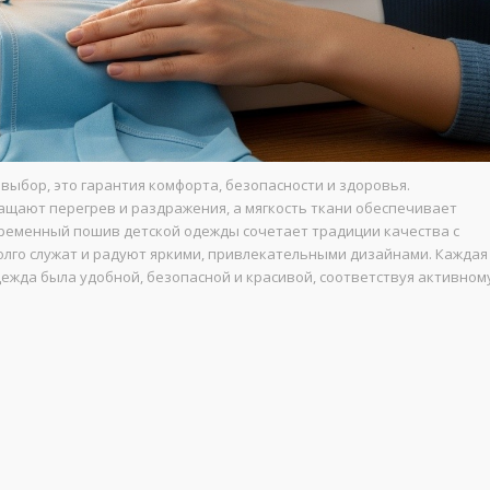
выбор, это гарантия комфорта, безопасности и здоровья.
щают перегрев и раздражения, а мягкость ткани обеспечивает
временный пошив детской одежды сочетает традиции качества с
долго служат и радуют яркими, привлекательными дизайнами. Каждая
дежда была удобной, безопасной и красивой, соответствуя активном