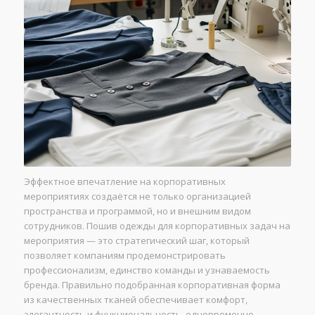
Эффектное впечатление на корпоративных
мероприятиях создаётся не только организацией
пространства и программой, но и внешним видом
сотрудников. Пошив одежды для корпоративных задач на
мероприятия — это стратегический шаг, который
позволяет компаниям продемонстрировать
профессионализм, единство команды и узнаваемость
бренда. Правильно подобранная корпоративная форма
из качественных тканей обеспечивает комфорт,
элегантность и функциональность, одновременно