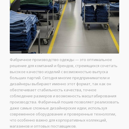
Фабричное производство одежды — это оптимальное
решение для компаний и брендов, стремящихся сочетать
высокое качество изделий с возможностью выпуска
больших партий. Сегодня многие предприниматели и
дизайнеры выбирают именно этот формат, так как он
обеспечивает стабильность качества, точное
соблюдение размеров и возможность масштабирования
производства. Фабричный пошив позволяет реализовать
даже самые сложные дизайнерские идеи, используя
современное оборудование и проверенные технологии,
что особенно важно для корпоративных коллекций,
магазинов и оптовых поставщиков.