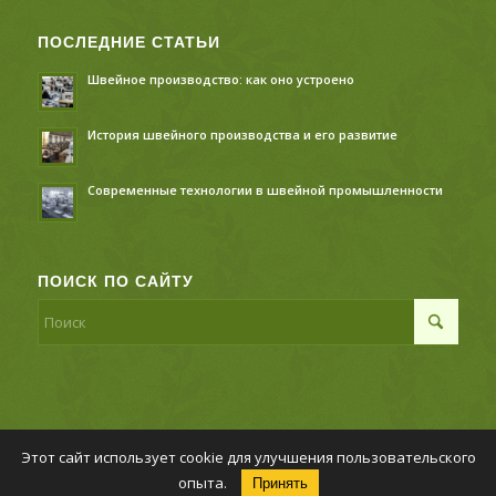
ПОСЛЕДНИЕ СТАТЬИ
Швейное производство: как оно устроено
История швейного производства и его развитие
Современные технологии в швейной промышленности
ПОИСК ПО САЙТУ
Этот сайт использует cookie для улучшения пользовательского
© Копирайт - Швейное производство,
Политика
опыта.
Принять
конфиденциальности
-
Enfold Theme by Kriesi