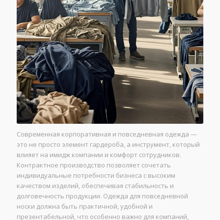
Современная корпоративная и повседневная одежда —
это не просто элемент гардероба, а инструмент, который
влияет на имидж компании и комфорт сотрудников.
Контрактное производство позволяет сочетать
индивидуальные потребности бизнеса с высоким
качеством изделий, обеспечивая стабильность и
долговечность продукции. Одежда для повседневной
носки должна быть практичной, удобной и
презентабельной, что особенно важно для компаний,