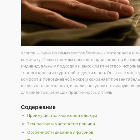
Хлопок — один из самых востребованных материалов в ми
комфорту. Пошив одежды опытного производства из хлоп
индивидуальным подходом и высоким качеством исполнени
точного кроя и аккуратной отделки швов. Опытные масте
комфорт в повседневной носке и сохраняет презентабель
использованию хлопка, изделия получают отличную возду
для клиентов, ценящих практичность и стиль.
Содержание
Преимущества хлопковой одежды
Технологии и мастерство пошива
Особенности дизайна и фасонов