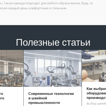
. Такая одежда подходит для любого образа жизни, будь то
 делая каждый день комфортным и стильным.
Полезные статьи
Как выбра
оборудова
го
Современные технологии
производс
его
в швейной
промышленности
Выбор швей