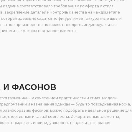
бы изделие соответствовало требованиям комфорта и стиля.
, закрепление деталей и контроль качества на каждом этапе
 которая идеально садится по фигуре, имеет аккуратные швы и
 опытное производство позволяет внедрять индивидуальные
уникальные фасоны под запрос клиента.
 И ФАСОНОВ
ется гармоничным сочетанием практичности и стиля. Модели
 предпочтений и назначения одежды — будь то повседневная носка,
ря разнообразию фасонов, можно подобрать идеальное решение для
атья, спортивные и casual комплекты. Декоративные элементы,
зволяют выделять индивидуальность владельца, создавая