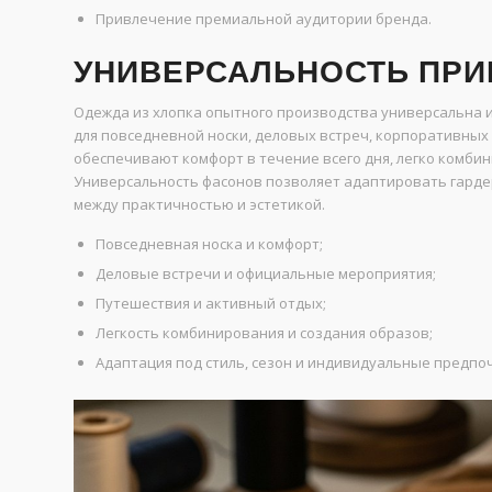
Привлечение премиальной аудитории бренда.
УНИВЕРСАЛЬНОСТЬ ПРИ
Одежда из хлопка опытного производства универсальна и
для повседневной носки, деловых встреч, корпоративных
обеспечивают комфорт в течение всего дня, легко комби
Универсальность фасонов позволяет адаптировать гардер
между практичностью и эстетикой.
Повседневная носка и комфорт;
Деловые встречи и официальные мероприятия;
Путешествия и активный отдых;
Легкость комбинирования и создания образов;
Адаптация под стиль, сезон и индивидуальные предпо