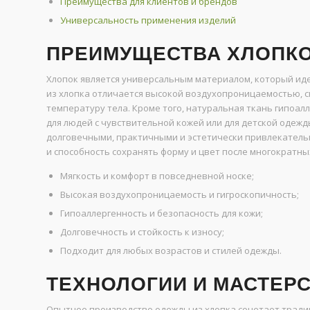
Преимущества для клиентов и брендов
Универсальность применения изделий
ПРЕИМУЩЕСТВА ХЛОПК
Хлопок является универсальным материалом, который иде
из хлопка отличается высокой воздухопроницаемостью, 
температуру тела. Кроме того, натуральная ткань гипоал
для людей с чувствительной кожей или для детской одежд
долговечными, практичными и эстетически привлекательн
и способность сохранять форму и цвет после многократны
Мягкость и комфорт в повседневной носке;
Высокая воздухопроницаемость и гигроскопичность;
Гипоаллергенность и безопасность для кожи;
Долговечность и стойкость к износу;
Подходит для любых возрастов и стилей одежды.
ТЕХНОЛОГИИ И МАСТЕР
Опытное производство одежды из хлопка сочетает трад