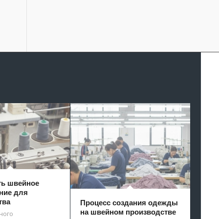
ть швейное
ние для
тва
Процесс создания одежды
на швейном производстве
ного