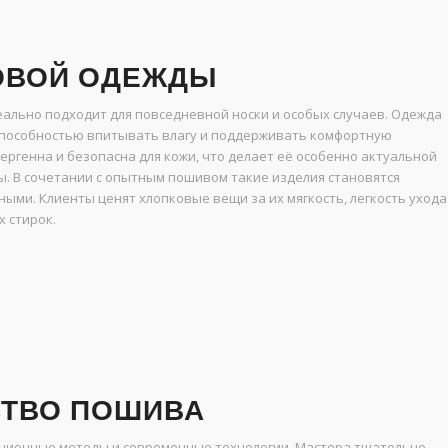
ОВОЙ ОДЕЖДЫ
ально подходит для повседневной носки и особых случаев. Одежда
способностью впитывать влагу и поддерживать комфортную
лергенна и безопасна для кожи, что делает её особенно актуальной
ы. В сочетании с опытным пошивом такие изделия становятся
ыми. Клиенты ценят хлопковые вещи за их мягкость, легкость ухода
х стирок.
СТВО ПОШИВА
иционные методы и современные технологии. Мастера тщательно