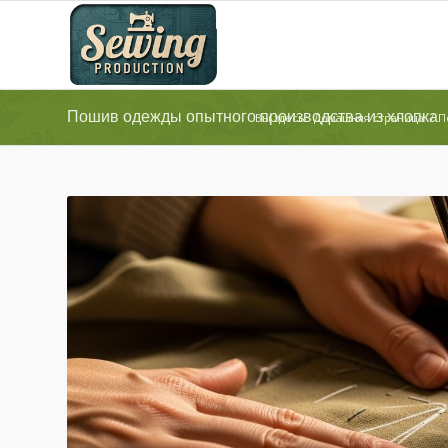
Пошив одежды опытного производства из хлопка
Вы здесь:
Домашняя страница
/
П