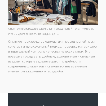
Опытное производство одежды для повседневной носки: комфорт,
стиль и долговечность на каждый день.
Опытное производство одежды для повседневной носки
сочетает индивидуальный подход, проверку материалов
и тщательный контроль качества на всех этапах. Это
позволяет создавать удобные, долговечные и стильные
изделия, которые удовлетворяют потребности
современных клиентов и становятся незаменимым
элементом ежедневного гардероба.