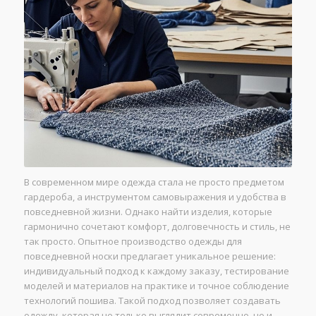
В современном мире одежда стала не просто предметом
гардероба, а инструментом самовыражения и удобства в
повседневной жизни. Однако найти изделия, которые
гармонично сочетают комфорт, долговечность и стиль, не
так просто. Опытное производство одежды для
повседневной носки предлагает уникальное решение:
индивидуальный подход к каждому заказу, тестирование
моделей и материалов на практике и точное соблюдение
технологий пошива. Такой подход позволяет создавать
одежду, которая не только выглядит современно, но и