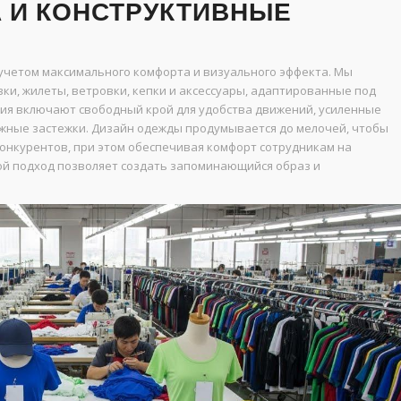
 И КОНСТРУКТИВНЫЕ
четом максимального комфорта и визуального эффекта. Мы
вки, жилеты, ветровки, кепки и аксессуары, адаптированные под
ия включают свободный крой для удобства движений, усиленные
жные застежки. Дизайн одежды продумывается до мелочей, чтобы
онкурентов, при этом обеспечивая комфорт сотрудникам на
ой подход позволяет создать запоминающийся образ и