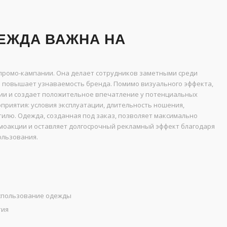
ЕЖДА ВАЖНА НА
промо-кампании. Она делает сотрудников заметными среди
и повышает узнаваемость бренда. Помимо визуального эффекта,
ии и создает положительное впечатление у потенциальных
приятия: условия эксплуатации, длительность ношения,
тилю. Одежда, созданная под заказ, позволяет максимально
оакции и оставляет долгосрочный рекламный эффект благодаря
ользования.
спользование одежды
тия