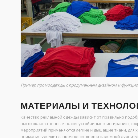
Пример промоодежды с продуманным дизайном и функци
МАТЕРИАЛЫ И ТЕХНОЛО
Качество рекламной одежды зависит от правильно подоб
высококачественные ткани, устойчивые к истиранию, сох
мероприятий применяются легкие и дышащие ткани, для 
внимание уделяется прочности швов и надежной фурниту