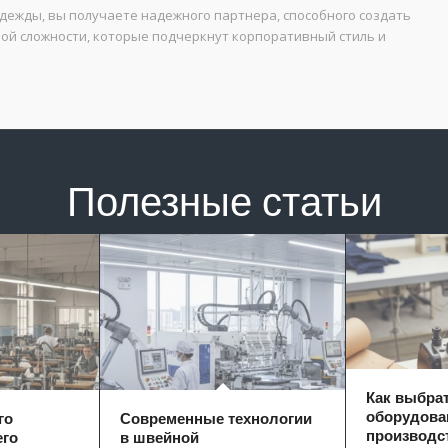
ежды, вы получаете надежного партнера, способного создать
ой сложности, которые подчеркнут корпоративный стиль и
Полезные статьи
Как выбра
оборудова
го
Современные технологии
производс
его
в швейной