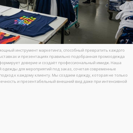
 мощный инструмент маркетинга, способный превратить каждого
 выставках и презентациях правильно подобранная промоодежда
формирует доверие и создаёт профессиональный имидж. Наша
 одежды для мероприятий под заказ, сочетая современные
одход к каждому клиенту. Мы создаем одежду, которая не только
овечность и презентабельный внешний вид даже при интенсивной