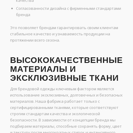
качества
Согласованности дизайна с фирменными стандартами
бренда
Это позволяет брендам гарантировать своим клиентам
стабильное качество и узнаваемость продукции на
протяжении всего сезона.
ВЫСОКОКАЧЕСТВЕННЫЕ
МАТЕРИАЛЫ И
ЭКСКЛЮЗИВНЫЕ ТКАНИ
Для брендовой одежды ключевым фактором является
использование эксклюзивных, долговечных и безопасных
материалов. Наша фабрика работает только с
сертифицированными тканями, которые соответствуют
строгим стандартам качества и экологической
безопасности. В зависимости от концепции бренда мы
подбираем материалы, способные сохранять форму, цвет
и текстуру после многократных стирок и интенсивного