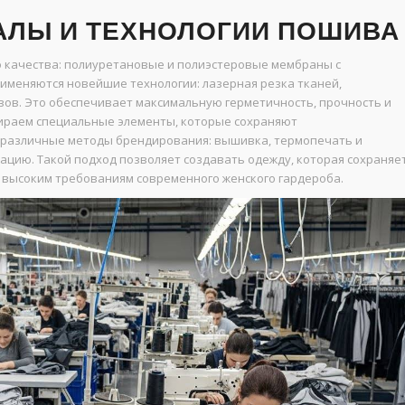
АЛЫ И ТЕХНОЛОГИИ ПОШИВА
 качества: полиуретановые и полиэстеровые мембраны с
меняются новейшие технологии: лазерная резка тканей,
вов. Это обеспечивает максимальную герметичность, прочность и
бираем специальные элементы, которые сохраняют
 различные методы брендирования: вышивка, термопечать и
цию. Такой подход позволяет создавать одежду, которая сохраняе
 высоким требованиям современного женского гардероба.