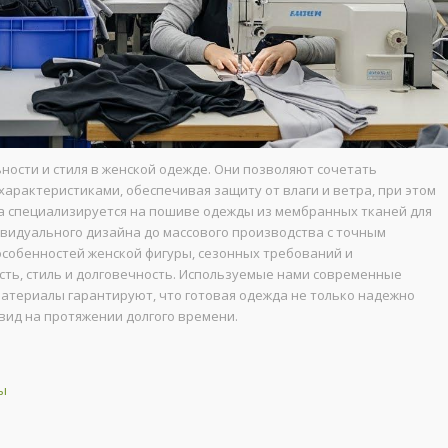
ости и стиля в женской одежде. Они позволяют сочетать
арактеристиками, обеспечивая защиту от влаги и ветра, при этом
а специализируется на пошиве одежды из мембранных тканей для
ивидуального дизайна до массового производства с точным
 особенностей женской фигуры, сезонных требований и
ть, стиль и долговечность. Используемые нами современные
териалы гарантируют, что готовая одежда не только надежно
вид на протяжении долгого времени.
ы