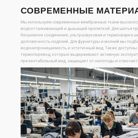
СОВРЕМЕННЫЕ МАТЕРИ
Мы используем современные мембранные ткани высокого
водоотталкивающей и дышащей пропиткой. Для шитья при
бесшовное соединение, ультразвуковая и термосварка ш
долговечность изделий. Для фурнитуры и молний мы под
водонепроницаемость и эстетичный вид. Также доступны
термоперевод, которые выдерживают активную эксплуата
презентабельный вид, защищает от непогоды и отвечает