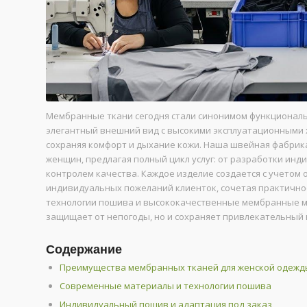
Мембранные ткани сегодня стали синонимом функциональн
элегантный внешний вид с высокими эксплуатационными х
сохраняя комфорт и дыхание кожи. Наша швейная фабрик
женщин, предлагая полный цикл услуг: от разработки инд
контролем качества. Каждое изделие создается с учетом
индивидуальных пожеланий клиенток, сочетая практичнос
технологии пошива и высококачественные мембранные ма
защищает от непогоды, но и сохраняет привлекательный 
Содержание
Преимущества мембранных тканей для женской одежд
Современные материалы и технологии пошива
Индивидуальный пошив и адаптация под заказ