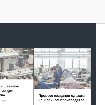
ть швейное
ние для
тва
Процесс создания одежды
на швейном производстве
ного