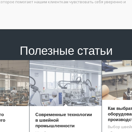
 которое помогает нашим клиенткам чувствовать себя уверенно и
Полезные статьи
Как выбра
оборудова
го
Современные технологии
производс
его
в швейной
промышленности
Выбор швей