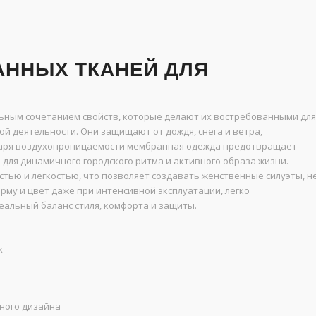
ННЫХ ТКАНЕЙ ДЛЯ
ьным сочетанием свойств, которые делают их востребованными для
й деятельности. Они защищают от дождя, снега и ветра,
одаря воздухопроницаемости мембранная одежда предотвращает
для динамичного городского ритма и активного образа жизни.
ью и легкостью, что позволяет создавать женственные силуэты, н
му и цвет даже при интенсивной эксплуатации, легко
еальный баланс стиля, комфорта и защиты.
х
ного дизайна