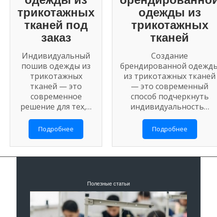
одежды из
брендированно
трикотажных
одежды из
тканей под
трикотажных
заказ
тканей
Индивидуальный
Создание
пошив одежды из
брендированной одежд
трикотажных
из трикотажных тканей
тканей — это
— это современный
современное
способ подчеркнуть
решение для тех,…
индивидуальность…
Подробнее
Подробнее
Полезные статьи