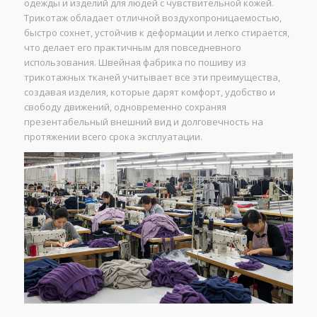
одежды и изделий для людей с чувствительной кожей.
Трикотаж обладает отличной воздухопроницаемостью,
быстро сохнет, устойчив к деформации и легко стирается,
что делает его практичным для повседневного
использования. Швейная фабрика по пошиву из
трикотажных тканей учитывает все эти преимущества,
создавая изделия, которые дарят комфорт, удобство и
свободу движений, одновременно сохраняя
презентабельный внешний вид и долговечность на
протяжении всего срока эксплуатации.