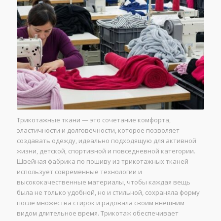
Трикотажные ткани — это сочетание комфорта,
эластичности и долговечности, которое позволяет
создавать одежду, идеально подходящую для активной
жизни, детской, спортивной и повседневной категории.
Швейная фабрика по пошиву из трикотажных тканей
использует современные технологии и
высококачественные материалы, чтобы каждая вещь
была не только удобной, но и стильной, сохраняла форму
после множества стирок и радовала своим внешним
видом длительное время. Трикотаж обеспечивает