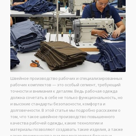
Швейное производство рабочих и специализированных
рабочих комплектов — это особый сегмент, требующий
точности и внимания к деталям. Ведь рабочая одежда
должна сочетать в себе не только функциональность, но
и высокие стандарты безопасности, комфорта и
долговечности. В этой статье мы подробно расскажем о
том, что такое швейное производство повышенного
качества рабочей одежды, какие технологии и
материалы позволяют создавать такие изделия, а также
какие преимущества они предоставляют бизнесу и