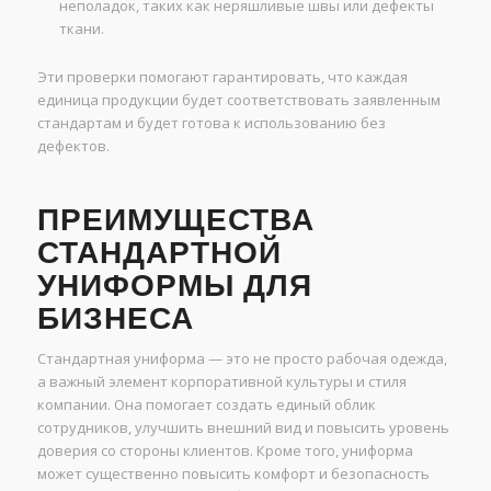
неполадок, таких как неряшливые швы или дефекты
ткани.
Эти проверки помогают гарантировать, что каждая
единица продукции будет соответствовать заявленным
стандартам и будет готова к использованию без
дефектов.
ПРЕИМУЩЕСТВА
СТАНДАРТНОЙ
УНИФОРМЫ ДЛЯ
БИЗНЕСА
Стандартная униформа — это не просто рабочая одежда,
а важный элемент корпоративной культуры и стиля
компании. Она помогает создать единый облик
сотрудников, улучшить внешний вид и повысить уровень
доверия со стороны клиентов. Кроме того, униформа
может существенно повысить комфорт и безопасность