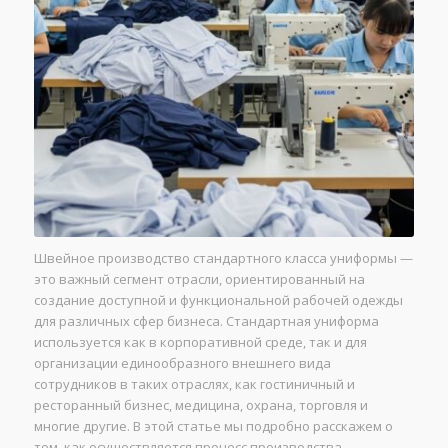
Швейное производство стандартного класса униформы —
это важный сегмент отрасли, ориентированный на
создание доступной и функциональной рабочей одежды
для различных сфер бизнеса. Стандартная униформа
используется как в корпоративной среде, так и для
организации единообразного внешнего вида
сотрудников в таких отраслях, как гостиничный и
ресторанный бизнес, медицина, охрана, торговля и
многие другие. В этой статье мы подробно расскажем о
том, как осуществляется процесс производства