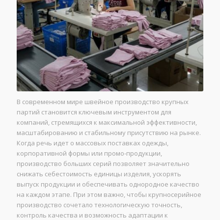
В современном мире швейное производство крупных
партий становится ключевым инструментом для
компаний, стремящихся к максимальной эффективности,
масштабированию и стабильному присутствию на рынке.
Когда речь идет о массовых поставках одежды,
корпоративной формы или промо-продукции,
производство больших серий позволяет значительно
снижать себестоимость единицы изделия, ускорять
выпуск продукции и обеспечивать однородное качество
на каждом этапе. При этом важно, чтобы крупносерийное
производство сочетало технологическую точность,
контроль качества и возможность адаптации к