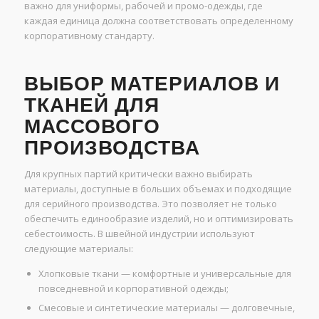
важно для униформы, рабочей и промо-одежды, где
каждая единица должна соответствовать определенному
корпоративному стандарту.
ВЫБОР МАТЕРИАЛОВ И
ТКАНЕЙ ДЛЯ
МАССОВОГО
ПРОИЗВОДСТВА
Для крупных партий критически важно выбирать
материалы, доступные в больших объемах и подходящие
для серийного производства. Это позволяет не только
обеспечить единообразие изделий, но и оптимизировать
себестоимость. В швейной индустрии используют
следующие материалы:
Хлопковые ткани — комфортные и универсальные для
повседневной и корпоративной одежды;
Смесовые и синтетические материалы — долговечные,