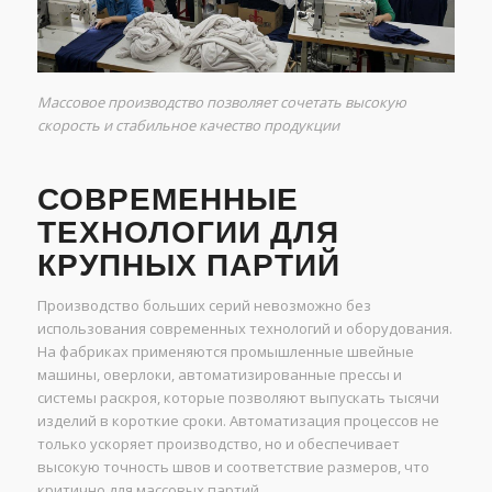
Массовое производство позволяет сочетать высокую
скорость и стабильное качество продукции
СОВРЕМЕННЫЕ
ТЕХНОЛОГИИ ДЛЯ
КРУПНЫХ ПАРТИЙ
Производство больших серий невозможно без
использования современных технологий и оборудования.
На фабриках применяются промышленные швейные
машины, оверлоки, автоматизированные прессы и
системы раскроя, которые позволяют выпускать тысячи
изделий в короткие сроки. Автоматизация процессов не
только ускоряет производство, но и обеспечивает
высокую точность швов и соответствие размеров, что
критично для массовых партий.