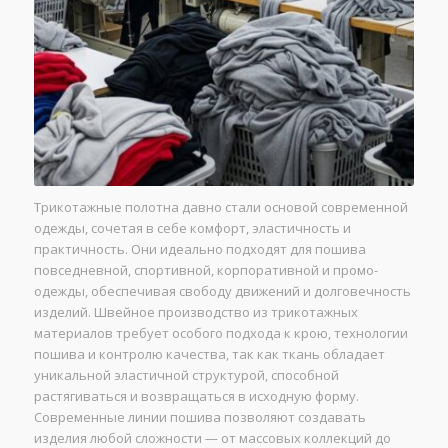
Трикотажные полотна давно стали основой современной
одежды, сочетая в себе комфорт, эластичность и
практичность. Они идеально подходят для пошива
повседневной, спортивной, корпоративной и промо-
одежды, обеспечивая свободу движений и долговечность
изделий. Швейное производство из трикотажных
материалов требует особого подхода к крою, технологии
пошива и контролю качества, так как ткань обладает
уникальной эластичной структурой, способной
растягиваться и возвращаться в исходную форму.
Современные линии пошива позволяют создавать
изделия любой сложности — от массовых коллекций до