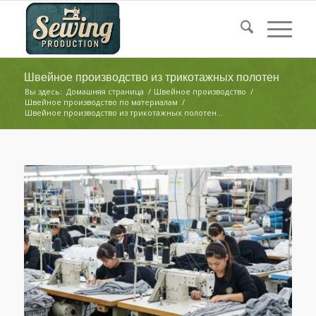
Швейное производство из трикотажных полотен
Вы здесь:
Домашняя страница
/
Швейное производство
/
Швейное производство по материалам
/
Швейное производство из трикотажных полотен...