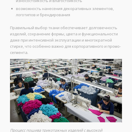
износостойкость и влагостойкость
возможность нанесения декоративных элементов,
логотипов и брендирования
Правильный выбор ткани обеспечивает долговечность
изделий, сохранение формы, цвета и функциональности
даже при интенсивной эксплуатации и многократной
стирке, что особенно важно для корпоративного и промо-
сегмента.
Процесс пошива трикотажных изделий с высокой