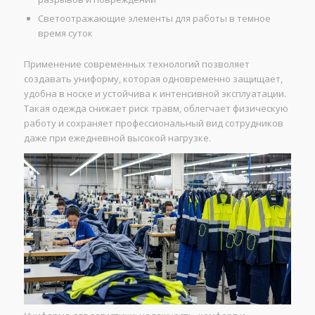
Светоотражающие элементы для работы в темное
время суток
Применение современных технологий позволяет
создавать униформу, которая одновременно защищает,
удобна в носке и устойчива к интенсивной эксплуатации.
Такая одежда снижает риск травм, облегчает физическую
работу и сохраняет профессиональный вид сотрудников
даже при ежедневной высокой нагрузке.