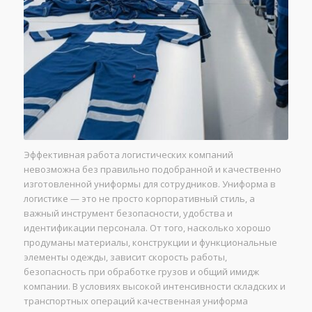
Эффективная работа логистических компаний
невозможна без правильно подобранной и качественно
изготовленной униформы для сотрудников. Униформа в
логистике — это не просто корпоративный стиль, а
важный инструмент безопасности, удобства и
идентификации персонала. От того, насколько хорошо
продуманы материалы, конструкции и функциональные
элементы одежды, зависит скорость работы,
безопасность при обработке грузов и общий имидж
компании. В условиях высокой интенсивности складских и
транспортных операций качественная униформа