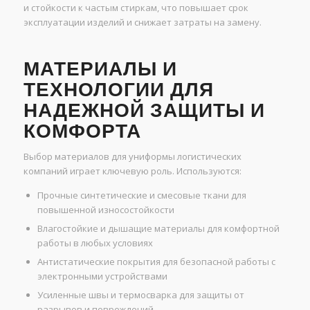
и стойкости к частым стиркам, что повышает срок
эксплуатации изделий и снижает затраты на замену.
МАТЕРИАЛЫ И
ТЕХНОЛОГИИ ДЛЯ
НАДЕЖНОЙ ЗАЩИТЫ И
КОМФОРТА
Выбор материалов для униформы логистических
компаний играет ключевую роль. Используются:
Прочные синтетические и смесовые ткани для
повышенной износостойкости
Влагостойкие и дышащие материалы для комфортной
работы в любых условиях
Антистатические покрытия для безопасной работы с
электронными устройствами
Усиленные швы и термосварка для защиты от
разрывов и повреждений