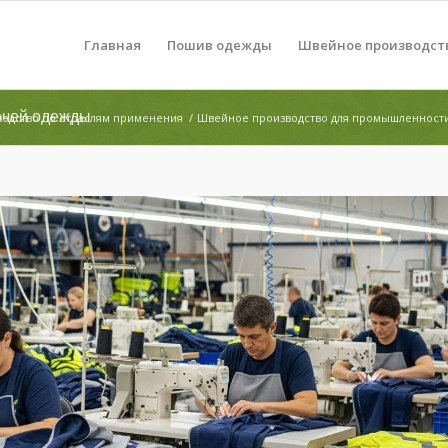
Главная
Пошив одежды
Швейное производст
очей одежды
одство по отраслям применения
/
Швейное производство для промышленност