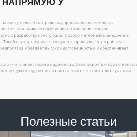
 НАПРЯМУЮ У
 клиенту полный контроль над процессом, возможность
риятия, экономию на посредниках и ускорение сроков
в, но и разработку конструкций, подбор материалов, внедрение
пе. Такой подход позволяет создавать промышленную рабочую
предприятия, обладает высокой долговечностью и обеспечивает
ти — это инвестиция в надежность, безопасность и эффективност
мфорт для сотрудников на протяжении всего срока эксплуатации
Полезные статьи