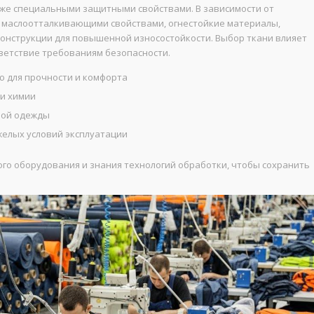
кже специальными защитными свойствами. В зависимости от
 и маслоотталкивающими свойствами, огнестойкие материалы,
онструкции для повышенной износостойкости. Выбор ткани влияет
тветствие требованиям безопасности.
ю для прочности и комфорта
 и химии
ной одежды
желых условий эксплуатации
ого оборудования и знания технологий обработки, чтобы сохранить