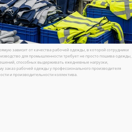
мую зависит от качества рабочей одежды, в которой сотрудники
изводство для промышленности требует не просто пошива одежды,
решений, способных выдерживать ежедневные нагрузки,
ому заказ рабочей одежды у профессионального производителя
ости и производительности коллектива.