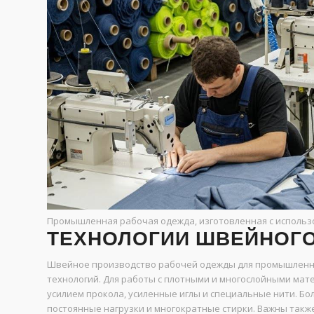
Промышленная рабочая одежда, изготовленная с использ
ТЕХНОЛОГИИ ШВЕЙНОГ
Швейное производство рабочей одежды для промышленно
технологий. Для работы с плотными и многослойными м
усилием прокола, усиленные иглы и специальные нити. Б
постоянные нагрузки и многократные стирки. Важны также