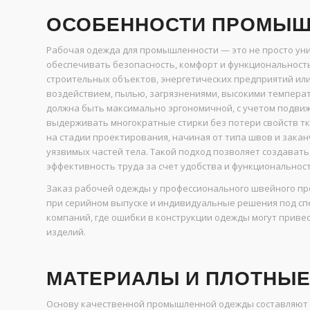
ОСОБЕННОСТИ ПРОМЫШ
Рабочая одежда для промышленности — это не просто ун
обеспечивать безопасность, комфорт и функциональность 
строительных объектов, энергетических предприятий или
воздействием, пылью, загрязнениями, высокими темпер
должна быть максимально эргономичной, с учетом подвиж
выдерживать многократные стирки без потери свойств т
на стадии проектирования, начиная от типа швов и зака
уязвимых частей тела. Такой подход позволяет создават
эффективность труда за счет удобства и функциональност
Заказ рабочей одежды у профессионального швейного пр
при серийном выпуске и индивидуальные решения под сп
компаний, где ошибки в конструкции одежды могут приве
изделий.
МАТЕРИАЛЫ И ПЛОТНЫЕ
Основу качественной промышленной одежды составляют 