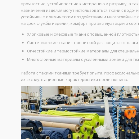
прочностью, устойчивостью к истиранию и разрыву, а та
назначения изделия могут использоваться ткани с водо-
устойчивые к химическим воздействиям и многослойные к
на срок службы изделия, комфорт при эксплуатации и соо
Хлопковые и смесовые ткани с повышенной плотность
Синтетические ткани с пропиткой для защиты от влаги
Огнестойкие и термостойкие материалы для специаль
Многослойные материалы с усиленными зонами для тя
Работа с такими тканями требует опыта, профессиональн
их эксплуатационные характеристики после пошива.