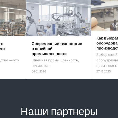
Как выбра
оборудова
го
Современные технологии
производс
его
в швейной
промышленности
Выбор швей
ство — это
Швейная промышленность,
оборудовани
несмотря…
производст
04.01.2026
27.12.2025
Наши партнеры