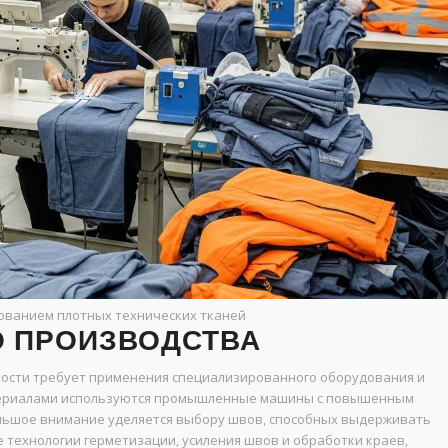
ованием плотных технических тканей
О ПРОИЗВОДСТВА
сти требует применения специализированного оборудования и
атериалами используются промышленные машины с повышенным
ольшое внимание уделяется выбору швов, способных выдерживать
 технологии герметизации, усиления швов и обработки краев,