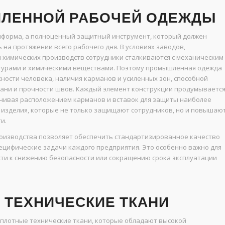
ЛЕННОЙ РАБОЧЕЙ ОДЕЖДЫ
иформа, а полноценный защитный инструмент, который должен
на протяжении всего рабочего дня. В условиях заводов,
 химических производств сотрудники сталкиваются с механическим
атурами и химическими веществами. Поэтому промышленная одежда
ности человека, наличия карманов и усиленных зон, способной
кани и прочности швов. Каждый элемент конструкции продумываетс
нчивая расположением карманов и вставок для защиты наиболее
ь изделия, которые не только защищают сотрудников, но и повышаю
и.
оизводства позволяет обеспечить стандартизированное качество
ецифические задачи каждого предприятия. Это особенно важно для
сти к снижению безопасности или сокращению срока эксплуатации
 ТЕХНИЧЕСКИЕ ТКАНИ
плотные технические ткани, которые обладают высокой