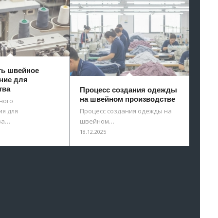
ть швейное
ние для
тва
Процесс создания одежды
на швейном производстве
ного
я для
Процесс создания одежды на
ва…
швейном…
18.12.2025