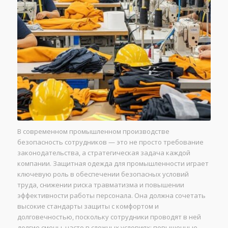
В современном промышленном производстве
безопасность сотрудников — это не просто требование
законодательства, а стратегическая задача каждой
компании. Защитная одежда для промышленности играет
ключевую роль в обеспечении безопасных условий
труда, снижении риска травматизма и повышении
эффективности работы персонала. Она должна сочетать
высокие стандарты защиты с комфортом и
долговечностью, поскольку сотрудники проводят в ней
долгие смены, часто в сложных условиях: повышенные