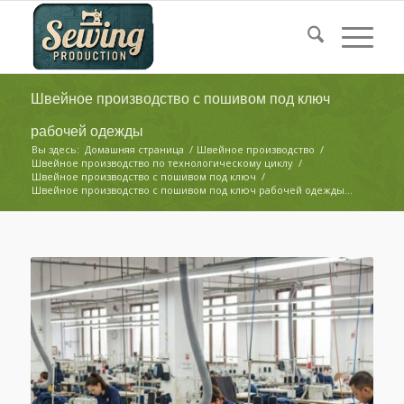
Швейное производство с пошивом под ключ
рабочей одежды
Вы здесь:
Домашняя страница
/
Швейное производство
/
Швейное производство по технологическому циклу
/
Швейное производство с пошивом под ключ
/
Швейное производство с пошивом под ключ рабочей одежды...