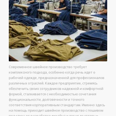
Современное швейное производство требует
комплексного подхода, особенно когда речь идет о
рабочей одежде, предназначенной для профессионалов
различных отраслей. Каждое предприятие, стремясь
обеспечить своих сотрудников надежной и комфортной
формой, сталкивается с необходимостью сочетания
функциональности, долговечности и точного
соответствия корпоративным стандартам. Именно здесь
на помощь приходит швейное производство с пошивом
под ключ: от разработки дизайна и лекал до готовых