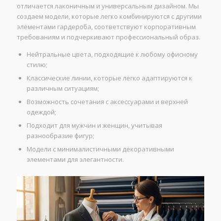
отличается лаконичным и универсальным дизайном. Мы
создаем модели, которые легко комбинируются с другими
элементами гардероба, соответствуют корпоративным
требованиям и подчеркивают профессиональный образ.
Нейтральные цвета, подходящие к любому офисному
стилю;
Классические линии, которые легко адаптируются к
различным ситуациям;
Возможность сочетания с аксессуарами и верхней
одеждой;
Подходит для мужчин и женщин, учитывая
разнообразие фигур;
Модели с минималистичными декоративными
элементами для элегантности.