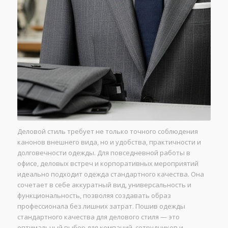
Деловой стиль требует не только точного соблюдения
канонов внешнего вида, но и удобства, практичности и
долговечности одежды. Для повседневной работы в
офисе, деловых встреч и корпоративных мероприятий
идеально подходит одежда стандартного качества. Она
сочетает в себе аккуратный вид, универсальность и
функциональность, позволяя создавать образ
профессионала без лишних затрат. Пошив одежды
стандартного качества для делового стиля — это
оптимальный выбор для компаний, сотрудников и