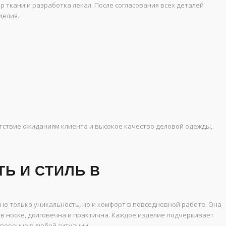
р ткани и разработка лекал. После согласования всех деталей
делия.
тствие ожиданиям клиента и высокое качество деловой одежды,
Ь И СТИЛЬ В
Е
е только уникальность, но и комфорт в повседневной работе. Она
 в носке, долговечна и практична. Каждое изделие подчеркивает
веренно в любой ситуации.