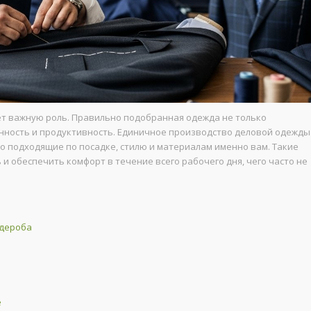
ет важную роль. Правильно подобранная одежда не только
енность и продуктивность. Единичное производство деловой одежды
о подходящие по посадке, стилю и материалам именно вам. Такие
и обеспечить комфорт в течение всего рабочего дня, чего часто не
рдероба
е