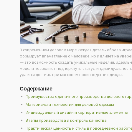
В современном деловом мире каждая деталь образа игра
формирует впечатление о человеке, но и влияет на увер
— это возможность создать уникальные изделия, идеальн
модели позволяют подчеркнуть статус, индивидуальность 
удается достичь при массовом производстве одежды.
Содержание
Преимущества единичного производства делового га
Материалы и технологии для деловой одежды
Индивидуальный дизайн и корпоративные элементы
Этапы производства и контроль качества
Практическая ценность и стиль в повседневной работ