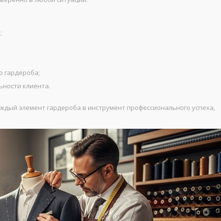
;
о гардероба;
ности клиента.
дый элемент гардероба в инструмент профессионального успеха,