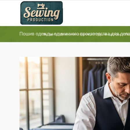
Пошив одежды единичного производства для дело
Вы здесь:
Домашняя страница
/
Пошив одежды
/
По