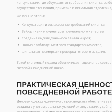
консультации, где обсуждаются требования клиента, выбо
осуществляется пошив, примерка и финальная отделка из
Основные этапы:
Консультация и согласование требований клиента;
Выбор ткани и фурнитуры премиального качества;
Создание индивидуального лекала и кроя;
Пошив с соблюдением всех стандартов качества;
Финальная примерка и проверка готового изделия.
Такой системный подход обеспечивает идеальное соотве
готовой к ежедневной носке.
ПРАКТИЧЕСКАЯ ЦЕННОСТ
ПОВСЕДНЕВНОЙ РАБОТ
Деловая одежда единичного производства обеспечивает н
создана с учетом реальных условий эксплуатации, удобна
профессиональный имидж и позволяет чувствовать себя у