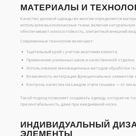
МАТЕРИАЛЫ И ТЕХНОЛО
Качество деловой одежды во многом определяется матер
используем высококлассные ткани, включая натуральную 
обеспечивают износостойкость, элегантный внешний вид 
Современные технологии включают:
Тщательный крой с учетом анатомии клиента;
Применение усиленных швов и качественной отделки;
Использование инновационных методов обработки тк
Возможность интеграции функциональных элементов: к
Контроль качества на каждом этапе пошива — от лека
Такой подход позволяет создавать одежду, которая не тол
презентабельность даже при ежедневной носке.
ИНДИВИДУАЛЬНЫЙ ДИЗА
ЭЛЕМЕНТЫ