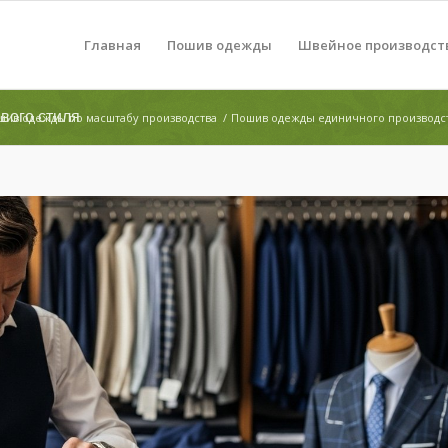
Главная
Пошив одежды
Швейное производст
вого стиля
шив одежды по масштабу производства
/
Пошив одежды единичного производс