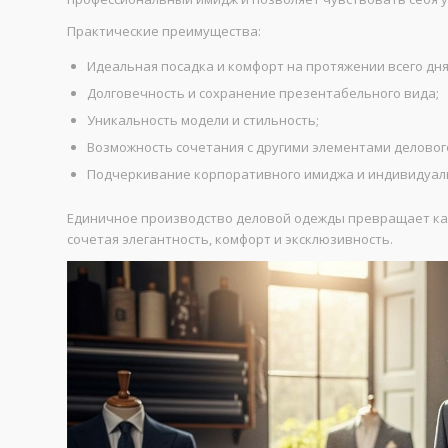
Практические преимущества:
Идеальная посадка и комфорт на протяжении всего дня
Долговечность и сохранение презентабельного вида;
Уникальность модели и стильность;
Возможность сочетания с другими элементами деловог
Подчеркивание корпоративного имиджа и индивидуаль
Единичное производство деловой одежды превращает каж
сочетая элегантность, комфорт и эксклюзивность.