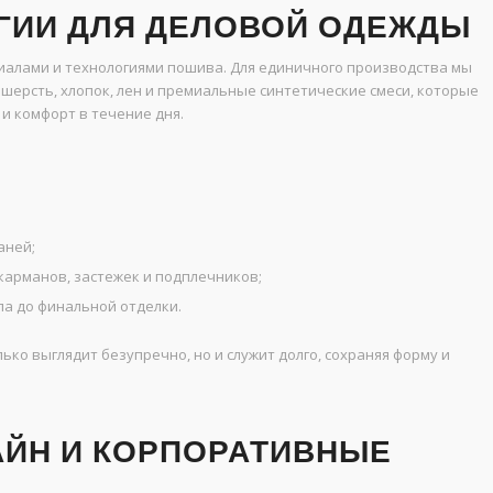
ГИИ ДЛЯ ДЕЛОВОЙ ОДЕЖДЫ
иалами и технологиями пошива. Для единичного производства мы
шерсть, хлопок, лен и премиальные синтетические смеси, которые
и комфорт в течение дня.
аней;
арманов, застежек и подплечников;
ла до финальной отделки.
ько выглядит безупречно, но и служит долго, сохраняя форму и
ЙН И КОРПОРАТИВНЫЕ