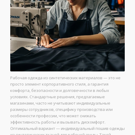
Рабочая одежда из синтетических материалов — это не
просто элемент корпоративного стиля, а гарантия
комфорта, безопасности и долговечности в любых
условиях. Стандартные решения, предлагаемые
магазинами, часто не учитывают индивидуальные
размеры сотрудников, специфику производства или
особенности профессии, что может снижать
эффективность работы и вызывать дискомфорт.
Оптимальный вариант — индивидуальный пошив одежды
из синтетических тканей для рабочей среды. Такой