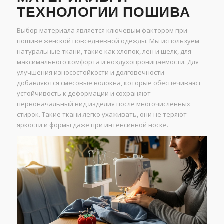
ТЕХНОЛОГИИ ПОШИВА
Выбор материала является ключевым фактором при
пошиве женской повседневной одежды. Мы используем
натуральные ткани, такие как хлопок, лен и шелк, для
максимального комфорта и воздухопроницаемости. Для
улучшения износостойкости и долговечности
добавляются смесовые волокна, которые обеспечивают
устойчивость к деформации и сохраняют
первоначальный вид изделия после многочисленных
стирок. Такие ткани легко ухаживать, они не теряют
яркости и формы даже при интенсивной носке.