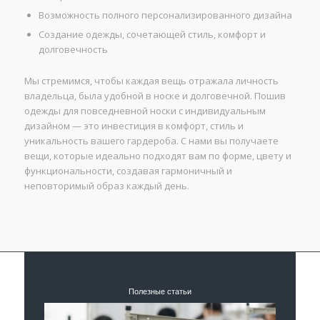
Возможность полного персонализированного дизайна
Создание одежды, сочетающей стиль, комфорт и
долговечность
Мы стремимся, чтобы каждая вещь отражала личность
владельца, была удобной в носке и долговечной. Пошив
одежды для повседневной носки с индивидуальным
дизайном — это инвестиция в комфорт, стиль и
уникальность вашего гардероба. С нами вы получаете
вещи, которые идеально подходят вам по форме, цвету и
функциональности, создавая гармоничный и
неповторимый образ каждый день.
Полезные статьи