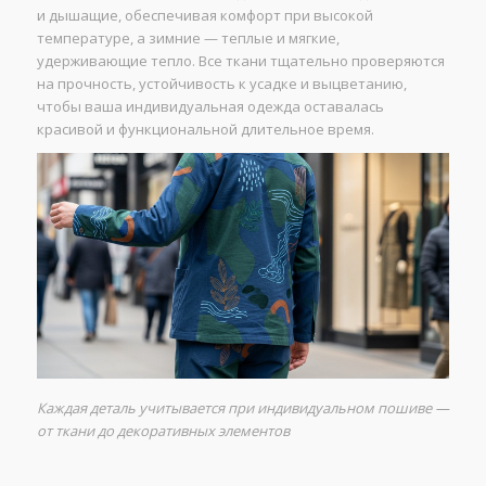
и дышащие, обеспечивая комфорт при высокой
температуре, а зимние — теплые и мягкие,
удерживающие тепло. Все ткани тщательно проверяются
на прочность, устойчивость к усадке и выцветанию,
чтобы ваша индивидуальная одежда оставалась
красивой и функциональной длительное время.
Каждая деталь учитывается при индивидуальном пошиве —
от ткани до декоративных элементов