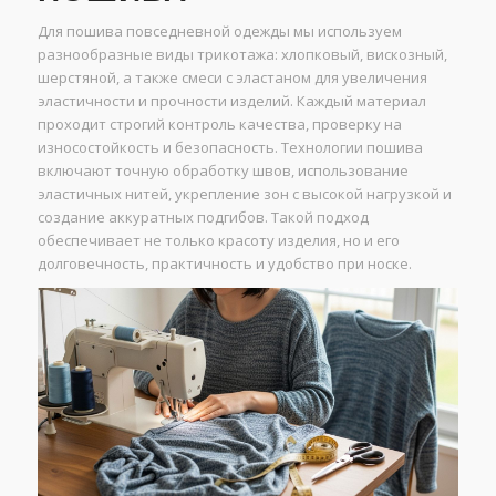
Для пошива повседневной одежды мы используем
разнообразные виды трикотажа: хлопковый, вискозный,
шерстяной, а также смеси с эластаном для увеличения
эластичности и прочности изделий. Каждый материал
проходит строгий контроль качества, проверку на
износостойкость и безопасность. Технологии пошива
включают точную обработку швов, использование
эластичных нитей, укрепление зон с высокой нагрузкой и
создание аккуратных подгибов. Такой подход
обеспечивает не только красоту изделия, но и его
долговечность, практичность и удобство при носке.