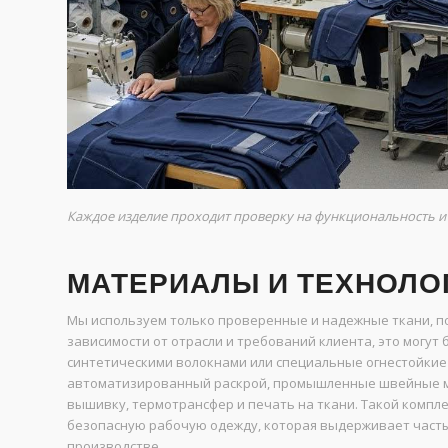
Каждое изделие проходит проверку на функциональность и
МАТЕРИАЛЫ И ТЕХНОЛО
Мы используем только проверенные и надежные ткани, по
зависимости от отрасли и требований клиента, это могут
синтетическими волокнами или специальные огнестойкие
автоматизированный раскрой, промышленные швейные м
вышивку, термотрансфер и печать на ткани. Такой компл
безопасную рабочую одежду, которая выдерживает частые
производстве.