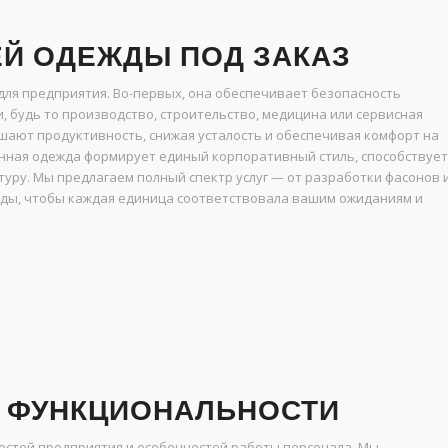
Й ОДЕЖДЫ ПОД ЗАКАЗ
для предприятия. Во-первых, она обеспечивает безопасность
, будь то производство, строительство, медицина или сервисная
шают продуктивность, снижая усталость и обеспечивая комфорт на
анная одежда формирует единый корпоративный стиль, способствует
уру. Мы предлагаем полный спектр услуг — от разработки фасонов 
ды, чтобы каждая единица соответствовала вашим ожиданиям и
И ФУНКЦИОНАЛЬНОСТИ
остей предприятия и особенностей работы персонала. Мы