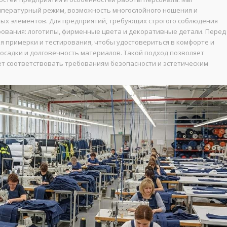
мпературный режим, возможность многослойного ношения и
ых элементов. Для предприятий, требующих строгого соблюдения
рования: логотипы, фирменные цвета и декоративные детали. Перед
я примерки и тестирования, чтобы удостовериться в комфорте и
осадки и долговечность материалов. Такой подход позволяет
ет соответствовать требованиям безопасности и эстетическим