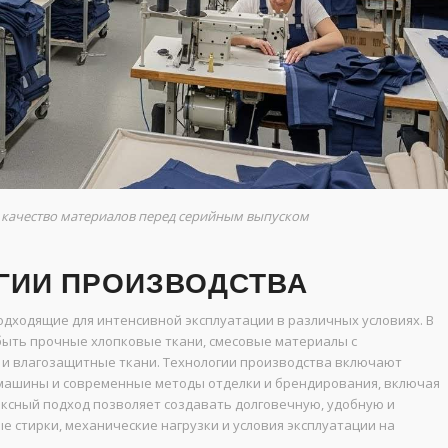
 качество материалов перед серийным выпуском
ГИИ ПРОИЗВОДСТВА
дходящие для интенсивной эксплуатации в различных условиях. В
 быть прочные хлопковые ткани, смесовые материалы с
 и влагозащитные ткани. Технологии производства включают
ашины и современные методы отделки и брендирования, включая
ексный подход позволяет создавать долговечную, удобную и
 стирки, механические нагрузки и условия эксплуатации на