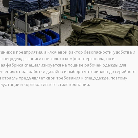
удников предприятия, а ключевой фактор безопасности, удобства и
 спецодежды зависит не только комфорт персонала, но и
ая фабрика специализируется на пошиве рабочей одежды для
ешения: от разработки дизайна и выбора материалов до серийного
 отрасль предъявляет свои требования к спецодежде, поэтому
плуатации и корпоративного стиля компании.