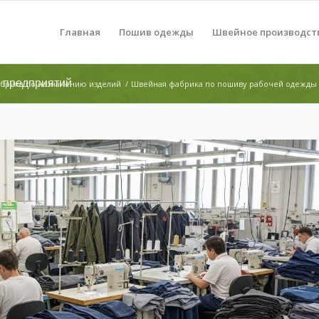
Главная
Пошив одежды
Швейное производст
 предприятий
брика по назначению изделий
/
Швейная фабрика по пошиву рабочей одежды