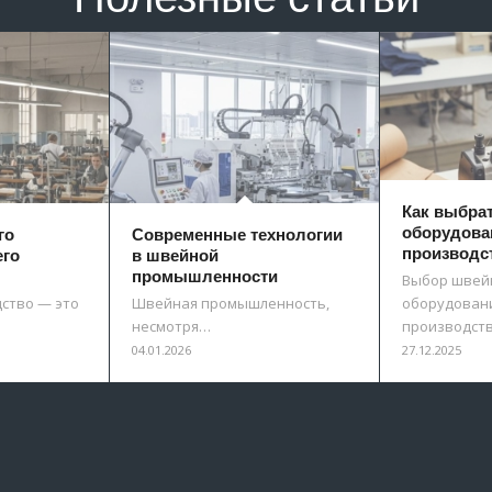
Как выбра
оборудова
го
Современные технологии
производс
его
в швейной
промышленности
Выбор швей
ство — это
Швейная промышленность,
оборудовани
несмотря…
производст
04.01.2026
27.12.2025