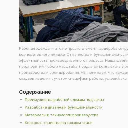
Рабочая одежда — это не просто элемент гардероба сотр
корпоративного имиджа. От качества и функциональности
эффективность производственного процесса. Наша швейн
предприятий любого масштаба, предлагая комплексные р
производства и брендирования. Мы понимаем, что каждая
создаем изделия с учетом специфики работы, условий экс
Содержание
Преимущества рабочей одежды под заказ
Разработка дизайна и функциональности
Материалы и технологии производства
Контроль качества на каждом этапе