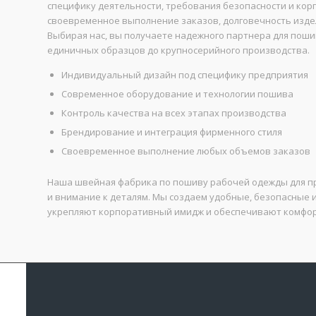
специфику деятельности, требования безопасности и кор
своевременное выполнение заказов, долговечность издел
Выбирая нас, вы получаете надежного партнера для поши
единичных образцов до крупносерийного производства.
Индивидуальный дизайн под специфику предприятия
Современное оборудование и технологии пошива
Контроль качества на всех этапах производства
Брендирование и интеграция фирменного стиля
Своевременное выполнение любых объемов заказов
Наша швейная фабрика по пошиву рабочей одежды для п
и внимание к деталям. Мы создаем удобные, безопасные
укрепляют корпоративный имидж и обеспечивают комфорт