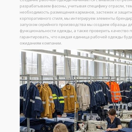
разрабатываем фасоны, учитывая специфику отрасли, те
необходимость размещения карманов, застежек и защитн
корпоративного стиля, мы интегрируем элементы бренди
запуском серийного производства мы создаем образцы дл
функциональности одежды, а также проверить качество п
гарантировать, что каждая единица рабочей одежды буд
ожиданиям компании.