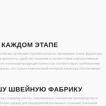
 КАЖДОМ ЭТАПЕ
ства мы проводим строгий контроль: проверяем ткани, фурнитуру,
а прочность, удобство ношения и соответствие корпоративным
, что конечная продукция полностью соответствует требованиям
верены, что только комплексный контроль качества обеспечивает
ШУ ШВЕЙНУЮ ФАБРИКУ
д к каждому заказу, современные технологии производства и
абочую одежду для предприятий различных отраслей, учитывая