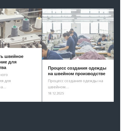
ть швейное
ние для
тва
Процесс создания одежды
на швейном производстве
ного
я для
Процесс создания одежды на
ва…
швейном…
18.12.2025