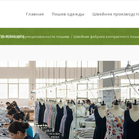
Главная
Пошив одежды
Швейное производст
для женщин
 фабрика по функциональности пошива
/
Швейная фабрика контрактного пош