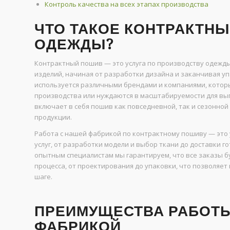
Контроль качества на всех этапах производства
ЧТО ТАКОЕ КОНТРАКТН
ОДЕЖДЫ?
Контрактный пошив — это услуга по производству одежды
изделий, начиная от разработки дизайна и заканчивая у
используется различными брендами и компаниями, которы
производства или нуждаются в масштабируемости для вы
включает в себя пошив как повседневной, так и сезонной
продукции.
Работа с нашей фабрикой по контрактному пошиву — это 
услуг, от разработки модели и выбор ткани до доставки 
опытным специалистам мы гарантируем, что все заказы бу
процесса, от проектирования до упаковки, что позволяе
шаге.
ПРЕИМУЩЕСТВА РАБОТ
ФАБРИКОЙ