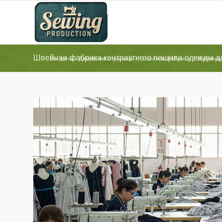
Швейная фабрика контрактного пошива одежды 
Вы здесь:
Домашняя страница
/
Швейная фабрика
/
Швейная