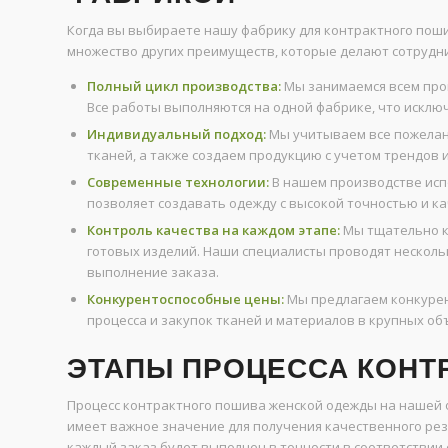
Когда вы выбираете нашу фабрику для контрактного поши
множество других преимуществ, которые делают сотрудни
Полный цикл производства:
Мы занимаемся всем проц
Все работы выполняются на одной фабрике, что исключ
Индивидуальный подход:
Мы учитываем все пожелани
тканей, а также создаем продукцию с учетом трендов 
Современные технологии:
В нашем производстве исп
позволяет создавать одежду с высокой точностью и ка
Контроль качества на каждом этапе:
Мы тщательно к
готовых изделий. Наши специалисты проводят несколь
выполнение заказа.
Конкурентоспособные цены:
Мы предлагаем конкурен
процесса и закупок тканей и материалов в крупных об
ЭТАПЫ ПРОЦЕССА КОНТ
Процесс контрактного пошива женской одежды на нашей ф
имеет важное значение для получения качественного резу
каждый заказ будет выполнен в точности в соответствии 