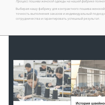
Процесс пошива женской одежды на нашей фабрике полног
Выбирая нашу фабрику для контрактного пошива женской 
точность выполнения заказов и индивидуальный подход к
сотрудничества и гарантировать успешный результат.
История швейно