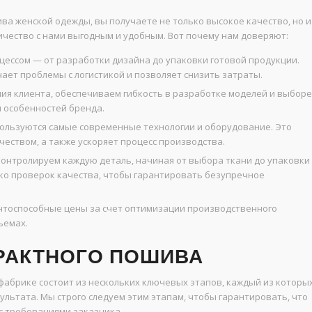
ва женской одежды, вы получаете не только высокое качество, но и
чество с нами выгодным и удобным. Вот почему нам доверяют:
ессом — от разработки дизайна до упаковки готовой продукции.
ает проблемы с логистикой и позволяет снизить затраты.
я клиента, обеспечиваем гибкость в разработке моделей и выборе
и особенностей бренда.
ользуются самые современные технологии и оборудование. Это
чеством, а также ускоряет процесс производства.
онтролируем каждую деталь, начиная от выбора ткани до упаковки
ко проверок качества, чтобы гарантировать безупречное
тоспособные цены за счет оптимизации производственного
ъемах.
РАКТНОГО ПОШИВА
абрике состоит из нескольких ключевых этапов, каждый из которы
льтата. Мы строго следуем этим этапам, чтобы гарантировать, что
с требованиями заказчика.