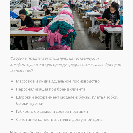
Фабрика предлагает стильную, качественную и
комфортную женскую одежду среднего класса для брендов
и компаний
Массовое и индивидуальное производство
Персонализация под бренд клиента
Широкий ассортимент моделей: блузы, платья, юбки,
брюки, куртки
Гибкость объемов и сроков поставки
Сочетание качества, стиля и доступной цены
Наша швейная фабрика среднего класса по пошиву