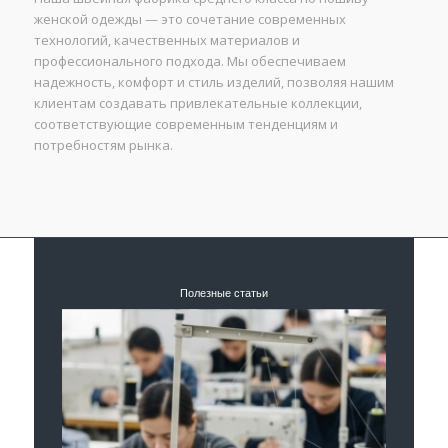
женской одежды — это сочетание современных
технологий, качественных материалов и
профессионального подхода. Мы обеспечиваем
надежность, комфорт и стиль изделий, позволяя нашим
клиентам создавать привлекательные коллекции,
соответствующие современным тенденциям и
потребностям рынка.
Полезные статьи