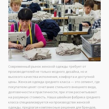
Современный рынок женской одежды требует от
производителей не только модного дизайна, но и
высокого качества исполнения, комфорта и доступной
цены. Женская одежда среднего класса — это сегмент, где
покупатели ценят сочетание стильного внешнего вида,
долговечности и практичности, при этом рассчитывают
на разумную стоимость. Наша швейная фабрика среднего
класса специализируется на производстве женской
одежды, предлагая комплексные решения для брендов,