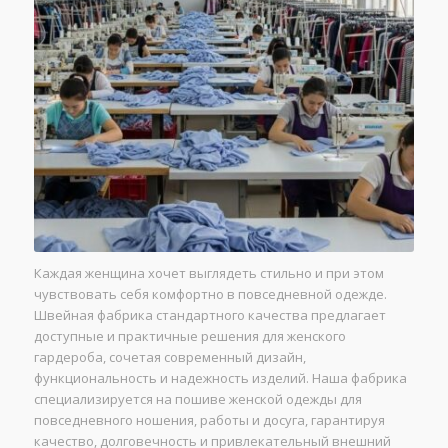
Каждая женщина хочет выглядеть стильно и при этом
чувствовать себя комфортно в повседневной одежде.
Швейная фабрика стандартного качества предлагает
доступные и практичные решения для женского
гардероба, сочетая современный дизайн,
функциональность и надежность изделий. Наша фабрика
специализируется на пошиве женской одежды для
повседневного ношения, работы и досуга, гарантируя
качество, долговечность и привлекательный внешний