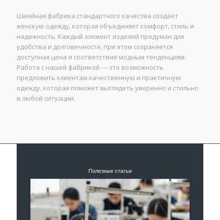
Швейная фабрика стандартного качества создает
женскую одежду, которая объединяет комфорт, стиль и
надежность. Каждый элемент изделий продуман для
удобства и долговечности, при этом сохраняется
доступная цена и соответствие модным тенденциям.
Работа с нашей фабрикой — это возможность
предложить клиентам качественную и практичную
одежду, которая поможет выглядеть уверенно и стильно
в любой ситуации.
Полезные статьи