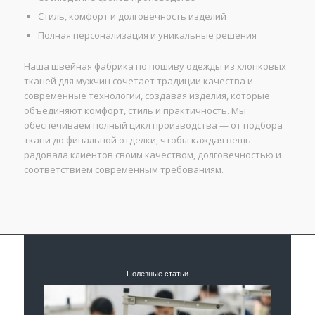
Стиль, комфорт и долговечность изделий
Полная персонализация и уникальные решения
Наша швейная фабрика по пошиву одежды из хлопковых
тканей для мужчин сочетает традиции качества и
современные технологии, создавая изделия, которые
объединяют комфорт, стиль и практичность. Мы
обеспечиваем полный цикл производства — от подбора
ткани до финальной отделки, чтобы каждая вещь
радовала клиентов своим качеством, долговечностью и
соответствием современным требованиям.
Полезные статьи