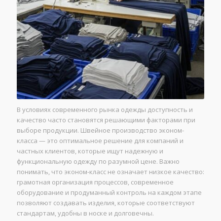
В условиях современного рынка одежды доступность и
качество часто становятся решающими факторами при
выборе продукции. Швейное производство эконом-
класса — это оптимальное решение для компаний и
частных клиентов, которые ищут надежную и
функциональную одежду по разумной цене. Важно
понимать, что эконом-класс не означает низкое качество:
грамотная организация процессов, современное
оборудование и продуманный контроль на каждом этапе
позволяют создавать изделия, которые соответствуют
стандартам, удобны в носке и долговечны.