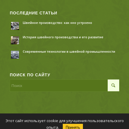
ПОСЛЕДНИЕ СТАТЬИ
Швейное производство: как оно устроено
История швейного производства и его развитие
Современные технологии в швейной промышленности
ПОИСК ПО САЙТУ
Этот сайт использует cookie для улучшения пользовательского
© Копирайт - Швейное производство,
Политика
опыта.
Принять
конфиденциальности
-
Enfold Theme by Kriesi