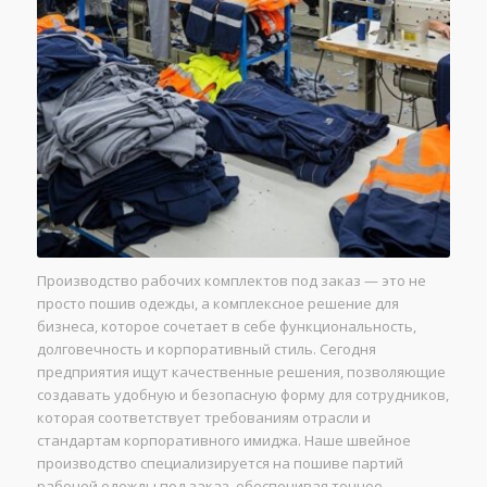
Производство рабочих комплектов под заказ — это не
просто пошив одежды, а комплексное решение для
бизнеса, которое сочетает в себе функциональность,
долговечность и корпоративный стиль. Сегодня
предприятия ищут качественные решения, позволяющие
создавать удобную и безопасную форму для сотрудников,
которая соответствует требованиям отрасли и
стандартам корпоративного имиджа. Наше швейное
производство специализируется на пошиве партий
рабочей одежды под заказ, обеспечивая точное