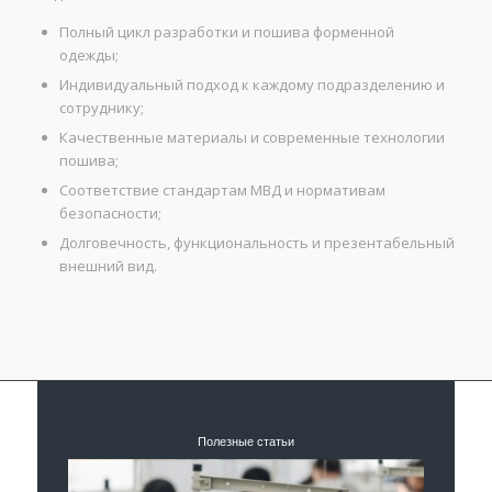
Полный цикл разработки и пошива форменной
одежды;
Индивидуальный подход к каждому подразделению и
сотруднику;
Качественные материалы и современные технологии
пошива;
Соответствие стандартам МВД и нормативам
безопасности;
Долговечность, функциональность и презентабельный
внешний вид.
Полезные статьи