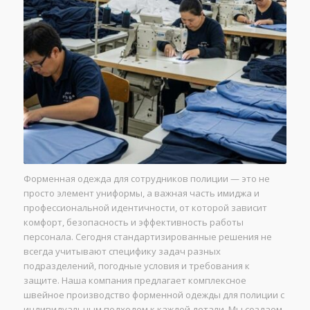
Форменная одежда для сотрудников полиции — это не
просто элемент униформы, а важная часть имиджа и
профессиональной идентичности, от которой зависит
комфорт, безопасность и эффективность работы
персонала. Сегодня стандартизированные решения не
всегда учитывают специфику задач разных
подразделений, погодные условия и требования к
защите. Наша компания предлагает комплексное
швейное производство форменной одежды для полиции с
индивидуальным подходом к каждой детали. Мы создаем