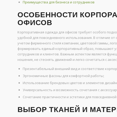
Преимущества для бизнеса и сотрудников
ОСОБЕННОСТИ КОРПОР
ОФИСОВ
Корпоративная одежда для офисов требует особого подх
удобной для повседневного использования. В отличие от
учетом фирменного стиля компании, цветовой гаммы, лог
формировать единый корпоративный образ, повышают у
сотрудников и клиентов. Важным аспектом является функ
ношения, не стеснять движений и легко сочетаться с аксе
Презентабельный внешний вид и соответствие корпор
Эргономичные фасоны для комфортной работы;
Использование брендовых цветов и элементов дизайн
Универсальность и возможность сочетания с аксессуар
Сочетание практичности и эстетики для повседневной 
ВЫБОР ТКАНЕЙ И МАТЕ