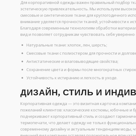
Для корпоративной одежды важен правильный подбор тка
эстетическую привлекательность. Мы используем высокок
смесовые и синтетические ткани для круглогодичного исп
внимание уделяется прочности тканей, устойчивости к и
Благодаря современным технологиям обработки материал
вид и позволяет сотрудникам чувствовать себя уверенно 
Натуральные ткани: хлопок, лен, шерсть;
Смесовые ткани с полиэстером для прочности и долгов
Антистатические и влаговыводящие свойства;
Сохранение цвета и формы после многократных стирок
Устойчивость к истиранию и легкость в уходе.
ДИЗАЙН, СТИЛЬ И ИНД
Корпоративная одежда — это визитная карточка компани
пожеланий клиентов: классические костюмы, юбочные и б
подчеркивают корпоративный стиль и создают гармонич
термопечати, что делает одежду не только функциональн
современному дизайну и актуальным тенденциям моды, чт
внешний вид компании оставлял положительное впечатле