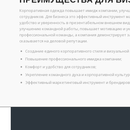
Корпоративная одежда повышает имидж компании, улучша
сотрудников. Для бизнеса это эффективный инструмент м
удобство и уверенность в презентабельном внешнем вид
улучшению командной работы, повышает мотивацию и укр
профессиональной команды, а компания демонстрирует з
сказывается на деловой репутации.
Создание единого корпоративного стиля и визуальной
Повышение профессионального имиджа компании;
Комфорт и удобство для сотрудников;
Укрепление командного духа и корпоративной культур
Эффективный маркетинговый инструмент и брендиров