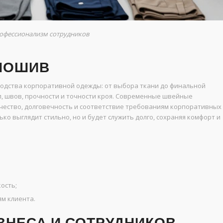
рофессионализм сотрудников
 ПОШИВ
водства корпоративной одежды: от выбора ткани до финальной
л, швов, прочности и точности кроя. Современные швейные
чество, долговечность и соответствие требованиям корпоративных
ько выглядит стильно, но и будет служить долго, сохраняя комфорт и
ость;
м клиента.
ЗНЕСА И СОТРУДНИКОВ