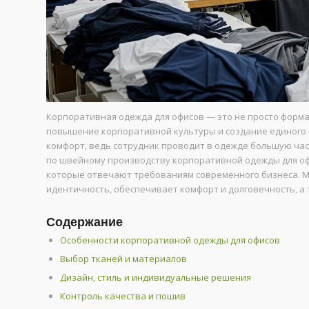
Корпоративная одежда для офисов — это не просто форма
повышение корпоративной культуры и создание единого в
комфорт, ведь сотрудник проводит в одежде большую ча
по швейному производству корпоративной одежды для офи
которые отвечают требованиям современного бизнеса. 
идентичность, обеспечивает комфорт и долговечность, а 
Содержание
Особенности корпоративной одежды для офисов
Выбор тканей и материалов
Дизайн, стиль и индивидуальные решения
Контроль качества и пошив