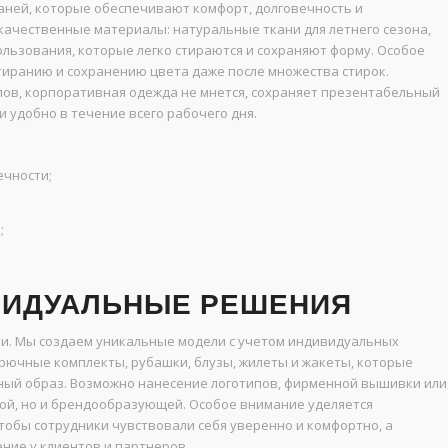
ней, которые обеспечивают комфорт, долговечность и
ачественные материалы: натуральные ткани для летнего сезона,
ользования, которые легко стираются и сохраняют форму. Особое
стиранию и сохранению цвета даже после множества стирок.
ов, корпоративная одежда не мнется, сохраняет презентабельный
и удобно в течение всего рабочего дня.
ечности;
;
ИВИДУАЛЬНЫЕ РЕШЕНИЯ
и. Мы создаем уникальные модели с учетом индивидуальных
рючные комплекты, рубашки, блузы, жилеты и жакеты, которые
ный образ. Возможно нанесение логотипов, фирменной вышивки или
ой, но и брендообразующей. Особое внимание уделяется
обы сотрудники чувствовали себя уверенно и комфортно, а
ние у клиентов и партнеров.