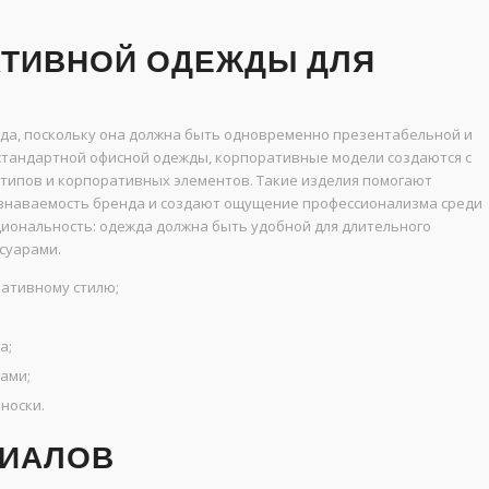
АТИВНОЙ ОДЕЖДЫ ДЛЯ
ода, поскольку она должна быть одновременно презентабельной и
 стандартной офисной одежды, корпоративные модели создаются с
отипов и корпоративных элементов. Такие изделия помогают
знаваемость бренда и создают ощущение профессионализма среди
циональность: одежда должна быть удобной для длительного
ссуарами.
ативному стилю;
а;
ами;
носки.
РИАЛОВ