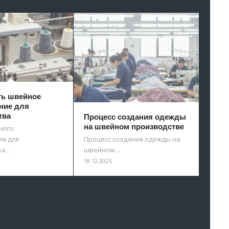
ть швейное
ние для
тва
Процесс создания одежды
на швейном производстве
ного
я для
Процесс создания одежды на
ва…
швейном…
18.12.2025