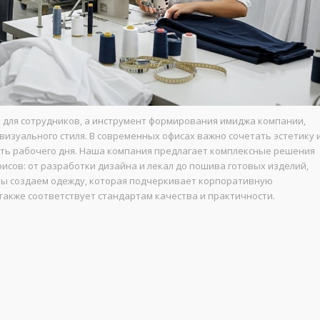
 для сотрудников, а инструмент формирования имиджа компании,
изуального стиля. В современных офисах важно сочетать эстетику 
сть рабочего дня. Наша компания предлагает комплексные решения
сов: от разработки дизайна и лекал до пошива готовых изделий,
Мы создаем одежду, которая подчеркивает корпоративную
также соответствует стандартам качества и практичности.