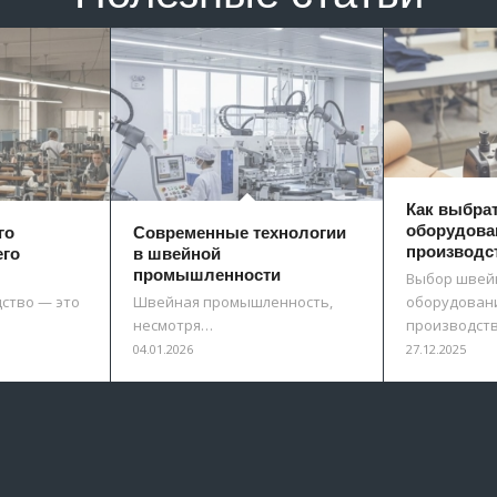
Как выбра
оборудова
го
Современные технологии
производс
его
в швейной
промышленности
Выбор швей
ство — это
Швейная промышленность,
оборудовани
несмотря…
производст
04.01.2026
27.12.2025