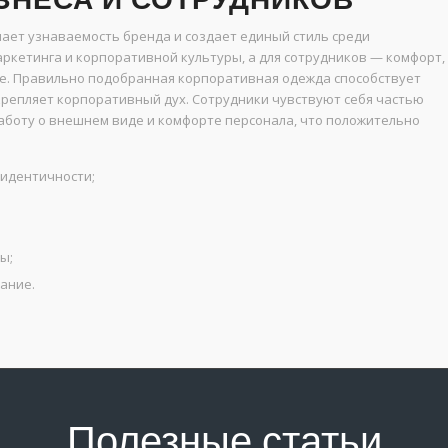
ет узнаваемость бренда и создает единый стиль среди
аркетинга и корпоративной культуры, а для сотрудников — комфорт,
е. Правильно подобранная корпоративная одежда способствует
епляет корпоративный дух. Сотрудники чувствуют себя частью
аботу о внешнем виде и комфорте персонала, что положительно
 идентичности;
ы;
ание.
Полезные статьи