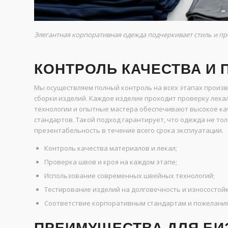
Элегантная корпоративная одежда подчеркивает стиль и п
КОНТРОЛЬ КАЧЕСТВА И
Мы осуществляем полный контроль на всех этапах произ
сборки изделий. Каждое изделие проходит проверку лека
технологии и опытные мастера обеспечивают высокое ка
стандартов. Такой подход гарантирует, что одежда не тол
презентабельность в течение всего срока эксплуатации.
Контроль качества материалов и лекал;
Проверка швов и кроя на каждом этапе;
Использование современных швейных технологий;
Тестирование изделий на долговечность и износостойк
Соответствие корпоративным стандартам и пожелания
ПРЕИМУЩЕСТВА ДЛЯ БИ