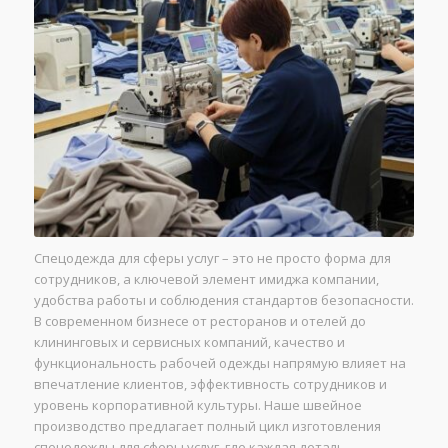
Спецодежда для сферы услуг – это не просто форма для
сотрудников, а ключевой элемент имиджа компании,
удобства работы и соблюдения стандартов безопасности.
В современном бизнесе от ресторанов и отелей до
клининговых и сервисных компаний, качество и
функциональность рабочей одежды напрямую влияет на
впечатление клиентов, эффективность сотрудников и
уровень корпоративной культуры. Наше швейное
производство предлагает полный цикл изготовления
спецодежды для сферы услуг, где каждая деталь