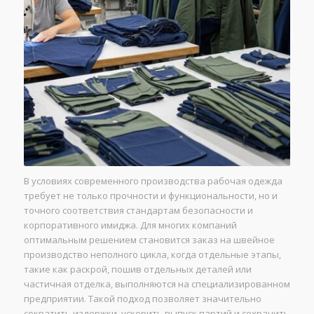
В условиях современного производства рабочая одежда
требует не только прочности и функциональности, но и
точного соответствия стандартам безопасности и
корпоративного имиджа. Для многих компаний
оптимальным решением становится заказ на швейное
производство неполного цикла, когда отдельные этапы,
такие как раскрой, пошив отдельных деталей или
частичная отделка, выполняются на специализированном
предприятии. Такой подход позволяет значительно
сократить издержки, ускорить выпуск партий и сохранить