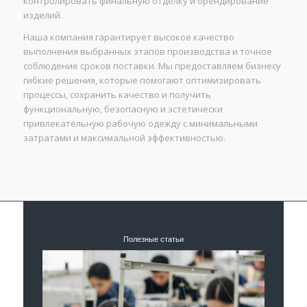
контролировать финальную отделку и брендирование
изделий.
Наша компания гарантирует высокое качество
выполнения выбранных этапов производства и точное
соблюдение сроков поставки. Мы предоставляем бизнесу
гибкие решения, которые помогают оптимизировать
процессы, сохранить качество и получить
функциональную, безопасную и эстетически
привлекательную рабочую одежду с минимальными
затратами и максимальной эффективностью.
Полезные статьи