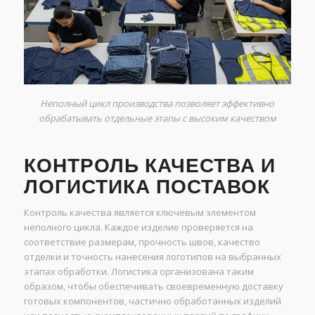
Неполный цикл производства позволяет эффективно
обрабатывать отдельные этапы с высоким качеством
КОНТРОЛЬ КАЧЕСТВА И
ЛОГИСТИКА ПОСТАВОК
Контроль качества является ключевым элементом
неполного цикла. Каждое изделие проверяется на
соответствие размерам, прочность швов, качество
отделки и точность нанесения логотипов на выбранных
этапах обработки. Логистика организована таким
образом, чтобы обеспечивать своевременную доставку
готовых компонентов, частично обработанных изделий