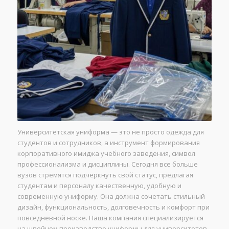
Университетская униформа — это не просто одежда для
студентов и сотрудников, а инструмент формирования
корпоративного имиджа учебного заведения, символ
профессионализма и дисциплины. Сегодня все больше
вузов стремятся подчеркнуть свой статус, предлагая
студентам и персоналу качественную, удобную и
современную униформу. Она должна сочетать стильный
дизайн, функциональность, долговечность и комфорт при
повседневной носке. Наша компания специализируется
на швейном производстве униформы для университетов,