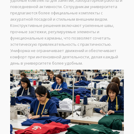
удобные комплекты для занятий, лабораторной работы и
повседневной активности. Сотрудникам университета
предлагаются более официальные комплекты с
аккуратной посадкой и стильным внешним видом.
Конструктивные решения включают усиленные швы,
прочные застежки, регулируемые элементы и
функциональные карманы, что позволяет сочетать
эстетическую привлекательность с практичностью.
Униформа не ограничивает движений и обеспечивает
комфорт при интенсивной деятельности, делая каждый
день в университете более удобным.