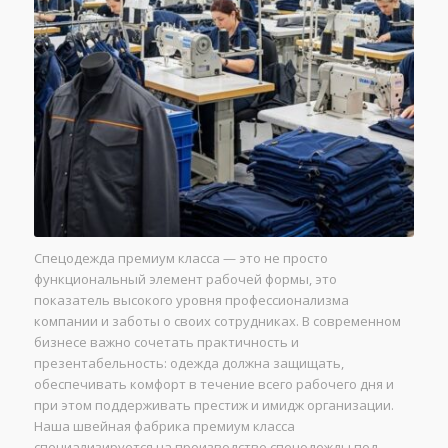
Спецодежда премиум класса — это не просто
функциональный элемент рабочей формы, это
показатель высокого уровня профессионализма
компании и заботы о своих сотрудниках. В современном
бизнесе важно сочетать практичность и
презентабельность: одежда должна защищать,
обеспечивать комфорт в течение всего рабочего дня и
при этом поддерживать престиж и имидж организации.
Наша швейная фабрика премиум класса
специализируется на производстве спецодежды под