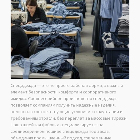
Спецодежда — это не просто рабочая форма, а важный
элемент безопасности, комфорта и корпоративного
имиджа. Среднесерийное производство спецодежды
позволяет компаниям получить надежные изделия,
полностью соответствующие условиям эксплуатации и
требованиям отрасли, без переплат за массовые тиражи.
Наша швейная фабрика специализируется на
среднесерийном пошиве спецодежды под заказ,
объединяя промышленный подход, современные