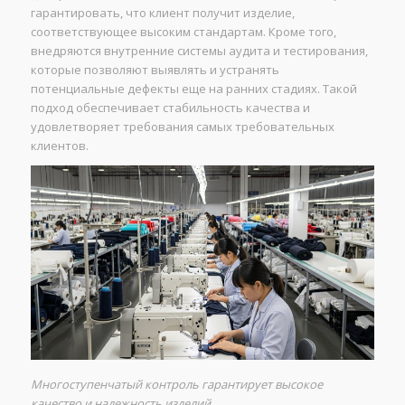
гарантировать, что клиент получит изделие,
соответствующее высоким стандартам. Кроме того,
внедряются внутренние системы аудита и тестирования,
которые позволяют выявлять и устранять
потенциальные дефекты еще на ранних стадиях. Такой
подход обеспечивает стабильность качества и
удовлетворяет требования самых требовательных
клиентов.
Многоступенчатый контроль гарантирует высокое
качество и надежность изделий