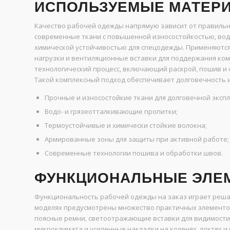
ИСПОЛЬЗУЕМЫЕ МАТЕРИ
Качество рабочей одежды напрямую зависит от правильн
современные ткани с повышенной износостойкостью, водо
химической устойчивостью для спецодежды. Применяютс
нагрузки и вентиляционные вставки для поддержания ко
технологический процесс, включающий раскрой, пошив и 
Такой комплексный подход обеспечивает долговечность и
Прочные и износостойкие ткани для долговечной эксп
Водо- и грязеотталкивающие пропитки;
Термоустойчивые и химически стойкие волокна;
Армированные зоны для защиты при активной работе;
Современные технологии пошива и обработки швов.
ФУНКЦИОНАЛЬНЫЕ ЭЛЕМ
Функциональность рабочей одежды на заказ играет реша
моделях предусмотрены множество практичных элементов
поясные ремни, светоотражающие вставки для видимости 
микроклимата и усиленные накладки на коленях, локтях 