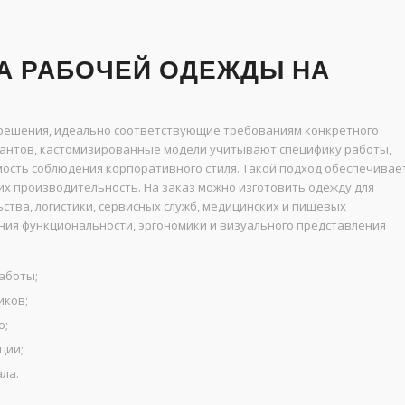
А РАБОЧЕЙ ОДЕЖДЫ НА
 решения, идеально соответствующие требованиям конкретного
риантов, кастомизированные модели учитывают специфику работы,
мость соблюдения корпоративного стиля. Такой подход обеспечивае
их производительность. На заказ можно изготовить одежду для
ства, логистики, сервисных служб, медицинских и пищевых
ния функциональности, эргономики и визуального представления
аботы;
иков;
ю;
ции;
ла.