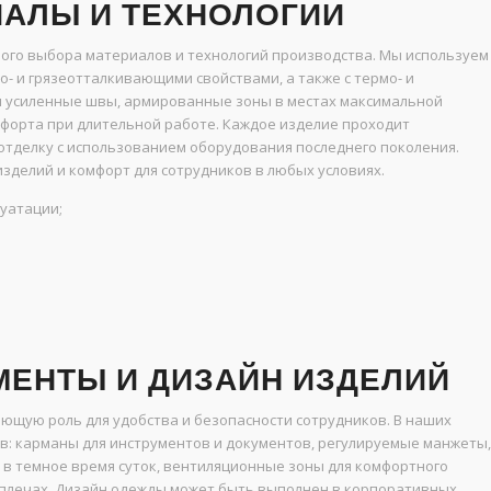
АЛЫ И ТЕХНОЛОГИИ
ого выбора материалов и технологий производства. Мы используем
- и грязеотталкивающими свойствами, а также с термо- и
я усиленные швы, армированные зоны в местах максимальной
мфорта при длительной работе. Каждое изделие проходит
отделку с использованием оборудования последнего поколения.
зделий и комфорт для сотрудников в любых условиях.
луатации;
ЕНТЫ И ДИЗАЙН ИЗДЕЛИЙ
ющую роль для удобства и безопасности сотрудников. В наших
: карманы для инструментов и документов, регулируемые манжеты,
в темное время суток, вентиляционные зоны для комфортного
и плечах. Дизайн одежды может быть выполнен в корпоративных