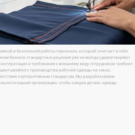
ивной и безопасной работы персонала, который сочетает в себе
енном бизнесе стандартные решения уже не всегда удовлетворяют
 эксплуатации и требования к внешнему виду сотрудников требуют
цикл швейного производства рабочей одежды на заказ,
тветствие корпоративным стандартам. Мы разрабатываем
ельности вашей организации, чтобы каждая деталь одежды