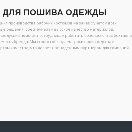
С ДЛЯ ПОШИВА ОДЕЖДЫ
икл производства рабочих костюмов на заказ с учетом всех
ые решения, обеспечиваем высокое качество материалов,
продукция помогает сотрудникам работать безопасно и эффективно
мость бренда. Мы строго соблюдаем сроки производства и
ртам качества, что делает нас надежным партнером для компаний