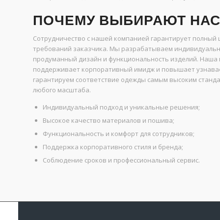
ПОЧЕМУ ВЫБИРАЮТ НА
Сотрудничество с нашей компанией гарантирует полный ц
требований заказчика. Мы разрабатываем индивидуальн
продуманный дизайн и функциональность изделий. Наша 
поддерживает корпоративный имидж и повышает узнавае
гарантируем соответствие одежды самым высоким станда
любого масштаба.
Индивидуальный подход и уникальные решения;
Высокое качество материалов и пошива;
Функциональность и комфорт для сотрудников;
Поддержка корпоративного стиля и бренда;
Соблюдение сроков и профессиональный сервис.