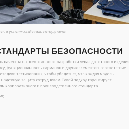
ть и уникальный стиль сотрудников
 СТАНДАРТЫ БЕЗОПАСНОСТИ
 качества на всех этапах: от разработки лекал до готового изделия
осу, функциональность карманов и других элементов, соответствие
тодики тестирования, чтобы убедиться, что каждая модель
надежную защиту сотрудникам. Такой подход гарантирует
ям корпоративного и производственного стандарта.
в;