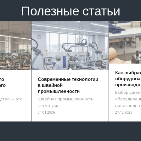
Полезные статьи
Как выбра
оборудова
го
Современные технологии
производс
его
в швейной
промышленности
Выбор швей
ство — это
Швейная промышленность,
оборудовани
несмотря…
производст
04.01.2026
27.12.2025