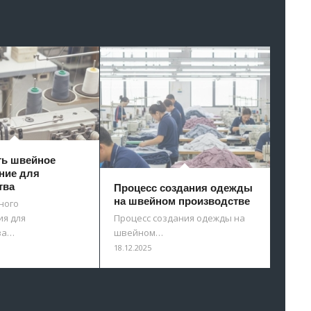
ть швейное
ние для
тва
Процесс создания одежды
на швейном производстве
ного
я для
Процесс создания одежды на
ва…
швейном…
18.12.2025