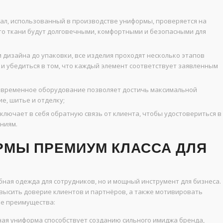
л, использованный в производстве униформы, проверяется на
что ткани будут долговечными, комфортными и безопасными для
 дизайна до упаковки, все изделия проходят несколько этапов
и убедиться в том, что каждый элемент соответствует заявленным
временное оборудование позволяет достичь максимальной
е, шитье и отделку;
лючает в себя обратную связь от клиента, чтобы удостовериться в
ниям.
МЫ ПРЕМИУМ КЛАССА ДЛЯ
бная одежда для сотрудников, но и мощный инструмент для бизнеса.
высить доверие клиентов и партнёров, а также мотивировать
ые преимущества:
ная униформа способствует созданию сильного имиджа бренда,