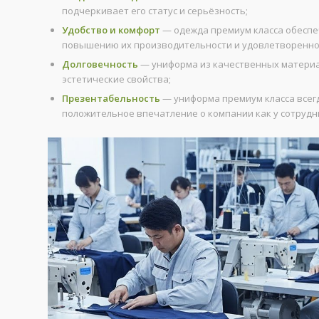
подчеркивает его статус и серьёзность;
Удобство и комфорт
— одежда премиум класса обеспе
повышению их производительности и удовлетворенно
Долговечность
— униформа из качественных материал
эстетические свойства;
Презентабельность
— униформа премиум класса всегд
положительное впечатление о компании как у сотрудник