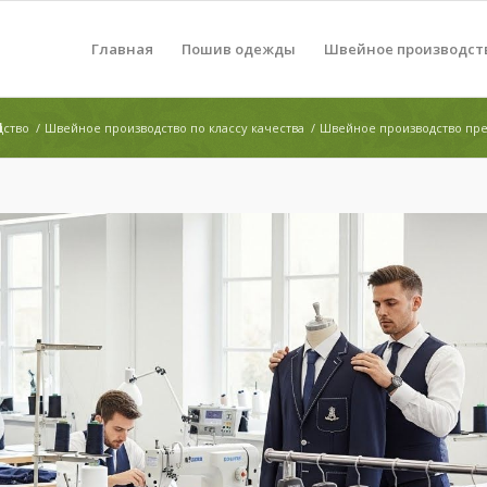
Главная
Пошив одежды
Швейное производст
ы
дство
/
Швейное производство по классу качества
/
Швейное производство пре