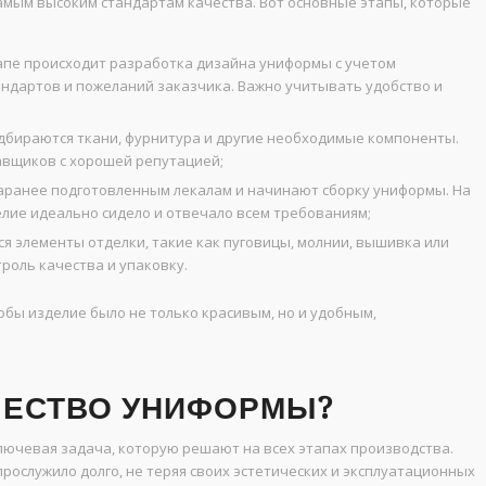
амым высоким стандартам качества. Вот основные этапы, которые
апе происходит разработка дизайна униформы с учетом
ндартов и пожеланий заказчика. Важно учитывать удобство и
одбираются ткани, фурнитура и другие необходимые компоненты.
авщиков с хорошей репутацией;
ранее подготовленным лекалам и начинают сборку униформы. На
елие идеально сидело и отвечало всем требованиям;
я элементы отделки, такие как пуговицы, молнии, вышивка или
роль качества и упаковку.
обы изделие было не только красивым, но и удобным,
АЧЕСТВО УНИФОРМЫ?
лючевая задача, которую решают на всех этапах производства.
прослужило долго, не теряя своих эстетических и эксплуатационных