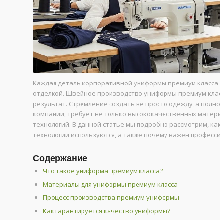
Каждая деталь корпоративной униформы премиум класса 
отделкой. Швейное производство униформы премиум класса
результат. Стремление создать не просто одежду, а пол
компании, требует не только высококачественных матери
технологий. В данной статье мы подробно рассмотрим, ка
технологии используются, а также почему важен професс
Содержание
Что такое униформа премиум класса?
Материалы для униформы премиум класса
Процесс производства премиум униформы
Как гарантируется качество униформы?