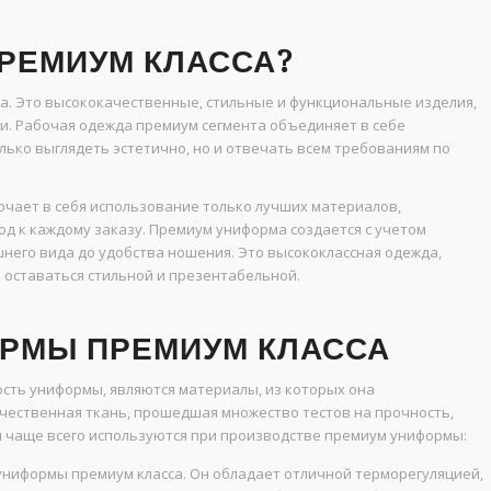
ПРЕМИУМ КЛАССА?
а. Это высококачественные, стильные и функциональные изделия,
и. Рабочая одежда премиум сегмента объединяет в себе
олько выглядеть эстетично, но и отвечать всем требованиям по
чает в себя использование только лучших материалов,
д к каждому заказу. Премиум униформа создается с учетом
него вида до удобства ношения. Это высококлассная одежда,
 оставаться стильной и презентабельной.
РМЫ ПРЕМИУМ КЛАССА
ть униформы, являются материалы, из которых она
ачественная ткань, прошедшая множество тестов на прочность,
ы чаще всего используются при производстве премиум униформы:
униформы премиум класса. Он обладает отличной терморегуляцией,