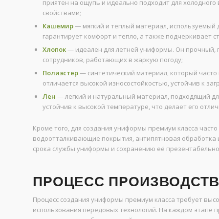
приятен на ощупь и идеально подходит для холодного
свойствами;
Кашемир
— мягкий и теплый материал, используемый 
гарантирует комфорт и тепло, а также подчеркивает с
Хлопок
— идеален для летней униформы. Он прочный, 
сотрудников, работающих в жаркую погоду;
Полиэстер
— синтетический материал, который часто 
отличается высокой износостойкостью, устойчив к загр
Лен
— легкий и натуральный материал, подходящий для
устойчив к высокой температуре, что делает его отли
Кроме того, для создания униформы премиум класса часто
водоотталкивающие покрытия, антипятновая обработка ил
срока службы униформы и сохранению её презентабельног
ПРОЦЕСС ПРОИЗВОДСТ
Процесс создания униформы премиум класса требует выс
использования передовых технологий. На каждом этапе п