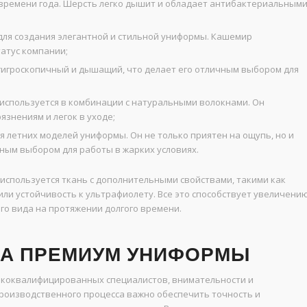
 времени года. Шерсть легко дышит и обладает антибактериальным
для создания элегантной и стильной униформы. Кашемир
татус компании;
гигроскопичный и дышащий, что делает его отличным выбором для
используется в комбинации с натуральными волокнами. Он
язнениям и легок в уходе;
 летних моделей униформы. Он не только приятен на ощупь, но и
чным выбором для работы в жарких условиях.
 используется ткань с дополнительными свойствами, такими как
и устойчивость к ультрафиолету. Все это способствует увеличени
о вида на протяжении долгого времени.
ВА ПРЕМИУМ УНИФОРМЫ
ококвалифицированных специалистов, внимательности и
роизводственного процесса важно обеспечить точность и