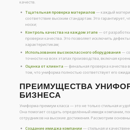
качеств.
Тщательная проверка материалов
— каждый материа
соответствие высоким стандартам. Это гарантирует, 
носки;
Контроль качества на каждом этапе
— от разработки
проверки качества. Это позволяет исключить дефекты 
характеристикам;
Использование высококлассного оборудования
— со
точности на всех этапах производства, включая кроени
Оценка от клиента
— финальная проверка качества вк
том, что униформа полностью соответствует его ожида
ПРЕИМУЩЕСТВА УНИФОР
БИЗНЕСА
Униформа премиум класса — это не только стильная и удо
Она помогает создать определённый имидж компании, по
сотрудников на высокие достижения. Рассмотрим основн
Создание имиджа компании
— стильная и качествен