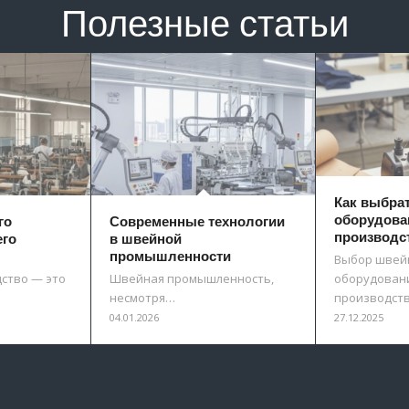
Полезные статьи
Как выбра
оборудова
го
Современные технологии
производс
его
в швейной
промышленности
Выбор швей
ство — это
Швейная промышленность,
оборудовани
несмотря…
производст
04.01.2026
27.12.2025