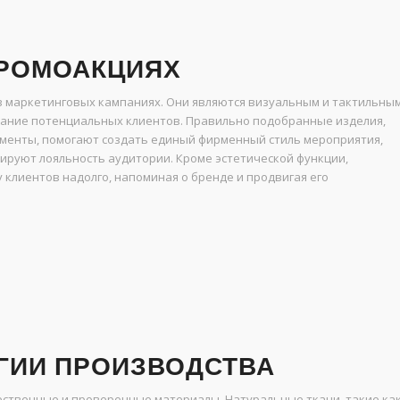
ПРОМОАКЦИЯХ
в маркетинговых кампаниях. Они являются визуальным и тактильны
ание потенциальных клиентов. Правильно подобранные изделия,
лементы, помогают создать единый фирменный стиль мероприятия,
ируют лояльность аудитории. Кроме эстетической функции,
 клиентов надолго, напоминая о бренде и продвигая его
ГИИ ПРОИЗВОДСТВА
ественные и проверенные материалы. Натуральные ткани, такие ка