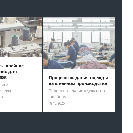
ть швейное
ние для
тва
Процесс создания одежды
на швейном производстве
ного
я для
Процесс создания одежды на
ва…
швейном…
18.12.2025