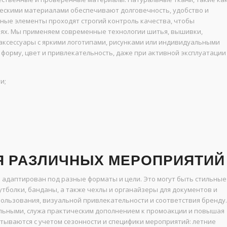
ическими материалами обеспечивают долговечность, удобство и
ные элементы проходят строгий контроль качества, чтобы
ях. Мы применяем современные технологии шитья, вышивки,
аксессуары с яркими логотипами, рисунками или индивидуальными
 форму, цвет и привлекательность, даже при активной эксплуатации
и;
Я РАЗЛИЧНЫХ МЕРОПРИЯТИЙ
 адаптирован под разные форматы и цели. Это могут быть стильные
футболки, банданы, а также чехлы и органайзеры для документов и
пользования, визуальной привлекательности и соответствия бренду.
альными, служа практическим дополнением к промоакции и повышая
атываются с учетом сезонности и специфики мероприятий: летние