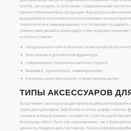
хлопок, лен и шелк, в сочетании с современными синтет
презентабельный вид продукции. Фурнитура и декоратив
выдерживать интенсивное использование на мероприяти
термопечати и ламинирования, что позволяет создавать 
элементами дизайна. Благодаря этому изделия сохраняют
и частых стирках.
Натуральные и синтетические ткани высокой прочност
Эластичная и долговечная фурнитура;
Современные технологии шитья и отделки;
Вышивка, термопечать, ламинирование;
Контроль качества на всех этапах производства.
ТИПЫ АКСЕССУАРОВ ДЛ
Ассортимент аксессуаров для промоакций разнообразен и
сумки для сувениров, бейсболки и кепки, шарфы, платки, 
техники. Каждый элемент создается с учетом удобства ис
Аксессуары могут быть как сувенирными, так и функцион
ценность подарка для участников. Также изделия разраб