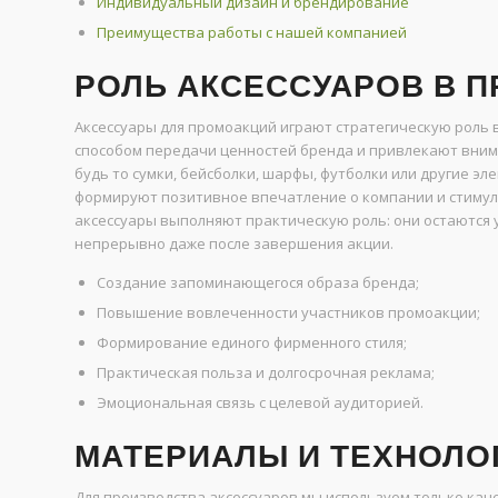
Индивидуальный дизайн и брендирование
Преимущества работы с нашей компанией
РОЛЬ АКСЕССУАРОВ В 
Аксессуары для промоакций играют стратегическую роль 
способом передачи ценностей бренда и привлекают вним
будь то сумки, бейсболки, шарфы, футболки или другие э
формируют позитивное впечатление о компании и стимул
аксессуары выполняют практическую роль: они остаются у
непрерывно даже после завершения акции.
Создание запоминающегося образа бренда;
Повышение вовлеченности участников промоакции;
Формирование единого фирменного стиля;
Практическая польза и долгосрочная реклама;
Эмоциональная связь с целевой аудиторией.
МАТЕРИАЛЫ И ТЕХНОЛО
Для производства аксессуаров мы используем только кач