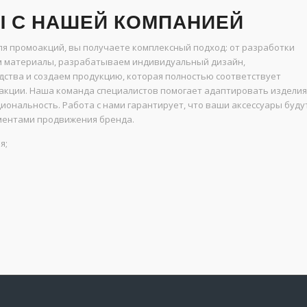
 С НАШЕЙ КОМПАНИЕЙ
я промоакций, вы получаете комплексный подход: от разработки
м материалы, разрабатываем индивидуальный дизайн,
дства и создаем продукцию, которая полностью соответствует
акции. Наша команда специалистов помогает адаптировать изделия
циональность. Работа с нами гарантирует, что ваши аксессуары буду
ментами продвижения бренда.
я;