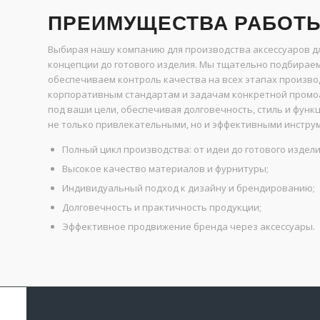
ПРЕИМУЩЕСТВА РАБОТЫ
Выбирая нашу компанию для производства аксессуаров дл
концепции до готового изделия. Мы тщательно подбирае
обеспечиваем контроль качества на всех этапах произво
корпоративным стандартам и задачам конкретной промо
под ваши цели, обеспечивая долговечность, стиль и функ
не только привлекательными, но и эффективными инстру
Полный цикл производства: от идеи до готового издели
Высокое качество материалов и фурнитуры;
Индивидуальный подход к дизайну и брендированию;
Долговечность и практичность продукции;
Эффективное продвижение бренда через аксессуары.