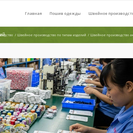
Главная
Пошив одежды
Швейное производст
ций
водство
/
Швейное производство по типам изделий
/
Швейное производство а